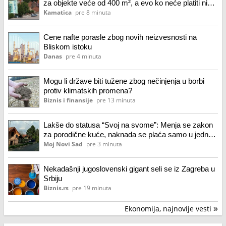
za objekte veće od 400 m², a evo ko neće platiti ni
dinara
Kamatica
pre 8 minuta
Cene nafte porasle zbog novih neizvesnosti na
Bliskom istoku
Danas
pre 4 minuta
Mogu li države biti tužene zbog nečinjenja u borbi
protiv klimatskih promena?
Biznis i finansije
pre 13 minuta
Lakše do statusa “Svoj na svome”: Menja se zakon
za porodične kuće, naknada se plaća samo u jednoj
situaciji
Moj Novi Sad
pre 3 minuta
Nekadašnji jugoslovenski gigant seli se iz Zagreba u
Srbiju
Biznis.rs
pre 19 minuta
Ekonomija, najnovije vesti
»