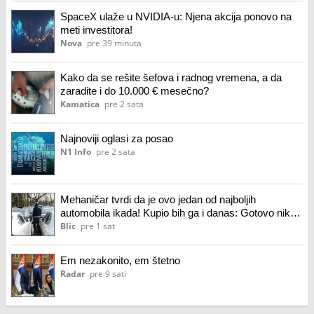
SpaceX ulaže u NVIDIA-u: Njena akcija ponovo na
meti investitora!
Nova
pre 39 minuta
Kako da se rešite šefova i radnog vremena, a da
zaradite i do 10.000 € mesečno?
Kamatica
pre 2 sata
Najnoviji oglasi za posao
N1 Info
pre 2 sata
Mehaničar tvrdi da je ovo jedan od najboljih
automobila ikada! Kupio bih ga i danas: Gotovo nikad
se ne kvari
Blic
pre 1 sat
Em nezakonito, em štetno
Radar
pre 9 sati