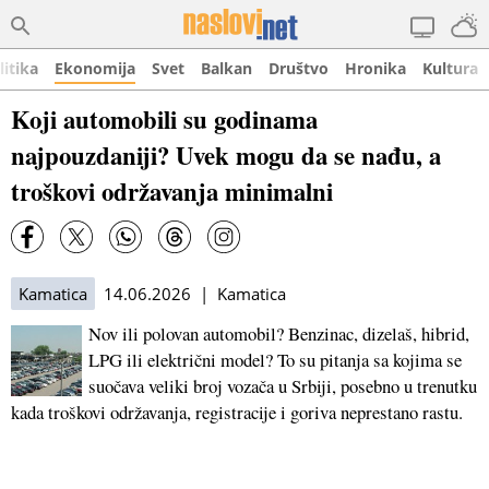
litika
Ekonomija
Svet
Balkan
Društvo
Hronika
Kultura
Koji automobili su godinama
najpouzdaniji? Uvek mogu da se nađu, a
troškovi održavanja minimalni
Kamatica
14.06.2026 | Kamatica
Nov ili polovan automobil? Benzinac, dizelaš, hibrid,
LPG ili električni model? To su pitanja sa kojima se
suočava veliki broj vozača u Srbiji, posebno u trenutku
kada troškovi održavanja, registracije i goriva neprestano rastu.