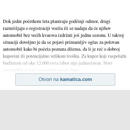
Dok jedni početkom leta planiraju godišnji odmor, drugi
razmišljaju o registraciji vozila ili se nadaju da će njihov
automobil bez većih kvarova izdržati još jednu sezonu. U takvoj
situaciji dovoljno je da se pojavi primamljiv oglas za polovan
automobil kako bi počela poznata dilema, da li je reč o dobroj
kupovini ili potencijalno velikom trošku. Za kupce koji raspolažu
budžetom od oko 12.000 evra izbor nije jednostavan. Novi
automobili u tom cenovnom rangu danas
Otvori na
kamatica.com