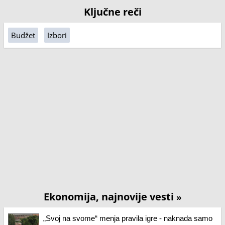
Ključne reči
Budžet
Izbori
Ekonomija, najnovije vesti
»
„Svoj na svome“ menja pravila igre - naknada samo