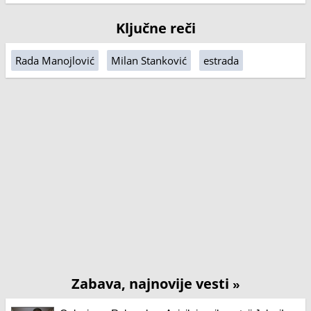
Ključne reči
Rada Manojlović
Milan Stanković
estrada
Zabava, najnovije vesti
»