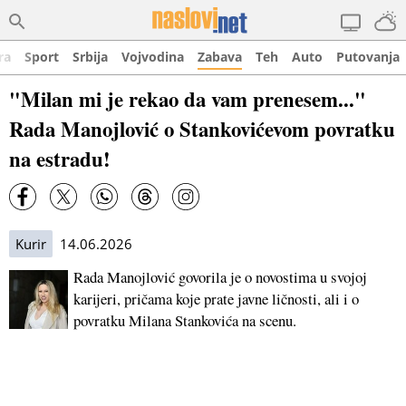
ra
Sport
Srbija
Vojvodina
Zabava
Teh
Auto
Putovanja
"Milan mi je rekao da vam prenesem..."
Rada Manojlović o Stankovićevom povratku
na estradu!
Kurir
14.06.2026
Rada Manojlović govorila je o novostima u svojoj
karijeri, pričama koje prate javne ličnosti, ali i o
povratku Milana Stankovića na scenu.