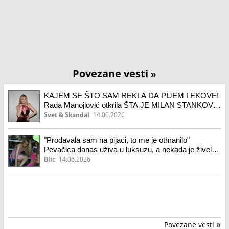
Povezane vesti
»
KAJEM SE ŠTO SAM REKLA DA PIJEM LEKOVE!
Rada Manojlović otkrila ŠTA JE MILAN STANKOVIĆ
PORUČIO JAVNOSTI!
Svet & Skandal
14.06.2026
"Prodavala sam na pijaci, to me je othranilo"
Pevačica danas uživa u luksuzu, a nekada je živela
na selu: "Ne stidim se toga"
Blic
14.06.2026
Povezane vesti
»