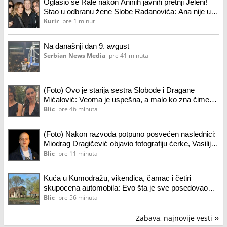
Oglasio se Rale nakon Aninih javnih pretnji Jeleni!
Stao u odbranu žene Slobe Radanovića: Ana nije u
pravu, između Jelene i mene nikada ništa nije bilo
Kurir
pre 1 minut
osim...
Na današnji dan 9. avgust
Serbian News Media
pre 41 minuta
(Foto) Ovo je starija sestra Slobode i Dragane
Mićalović: Veoma je uspešna, a malo ko zna čime
se bavi: Danas ima poseban razlog za slavlje,
Blic
pre 46 minuta
glumica joj se javno obratila
(Foto) Nakon razvoda potpuno posvećen naslednici:
Miodrag Dragičević objavio fotografiju ćerke, Vasilija
je mamina slika i prilika
Blic
pre 11 minuta
Kuća u Kumodražu, vikendica, čamac i četiri
skupocena automobila: Evo šta je sve posedovao
naš glumac, ćerka tvrdi da je prevarena za
Blic
pre 56 minuta
nasledstvo
Zabava, najnovije vesti
»