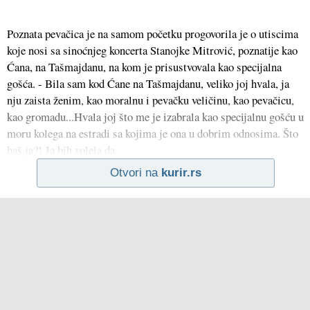
Poznata pevačica je na samom početku progovorila je o utiscima
koje nosi sa sinoćnjeg koncerta Stanojke Mitrović, poznatije kao
Ćana, na Tašmajdanu, na kom je prisustvovala kao specijalna
gošća. - Bila sam kod Ćane na Tašmajdanu, veliko joj hvala, ja
nju zaista ženim, kao moralnu i pevačku veličinu, kao pevačicu,
kao gromadu...Hvala joj što me je izabrala kao specijalnu gošću u
moru kolega na estradi sa kojima je ona u dobrim odnosima. Što
baš ja?! Ja bih volela da
Otvori na
kurir.rs