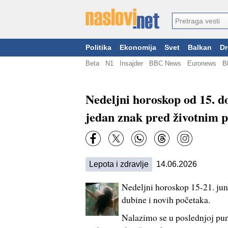
Politika
Ekonomija
Svet
Balkan
Dr
Beta
N1
Insajder
BBC News
Euronews
B
Nedeljni horoskop od 15. d
jedan znak pred životnim
Lepota i zdravlje
14.06.2026
Nedeljni horoskop 15-21. ju
dubine i novih početaka.
Nalazimo se u poslednjoj puno