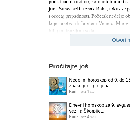
podsticao da učimo, komuniciramo i sa
juna Sunce seli u znak Raka, fokus se 
i osećaj pripadnosti. Početak nedelje o
koje su otvorili Jupiter i Venera. Mnogi 
bili pod tenzijom sada
Otvori 
Pročitajte još
Nedeljni horoskop od 9. do 1
znaku preti preljuba
Kurir
pre 1 sat
Dnevni horoskop za 9. avgust
vezi, a Škorpije...
Kurir
pre 4 sati