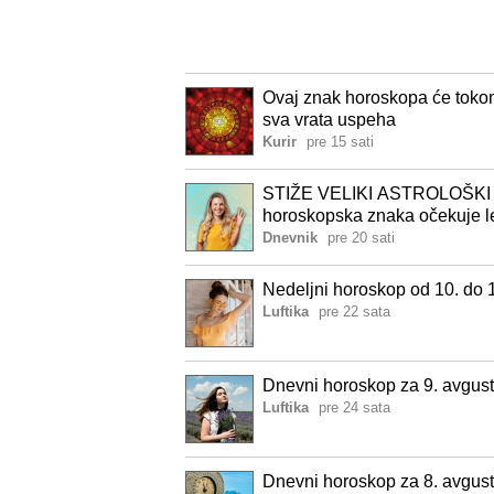
Ovaj znak horoskopa će tokom 
sva vrata uspeha
Kurir
pre 15 sati
STIŽE VELIKI ASTROLOŠKI P
horoskopska znaka očekuje 
Dnevnik
pre 20 sati
Nedeljni horoskop od 10. do 
Luftika
pre 22 sata
Dnevni horoskop za 9. avgust
Luftika
pre 24 sata
Dnevni horoskop za 8. avgust: