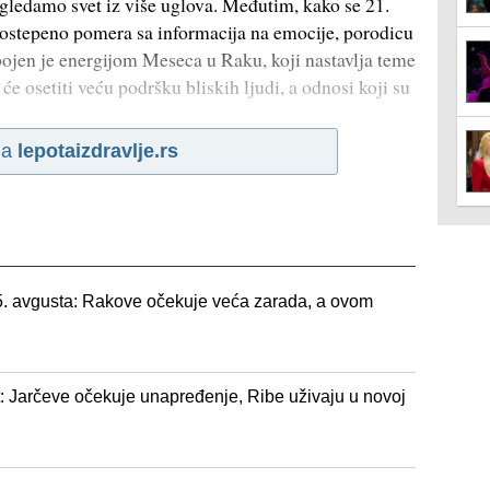
gledamo svet iz više uglova. Međutim, kako se 21.
postepeno pomera sa informacija na emocije, porodicu
bojen je energijom Meseca u Raku, koji nastavlja teme
će osetiti veću podršku bliskih ljudi, a odnosi koji su
na
lepotaizdravlje.rs
5. avgusta: Rakove očekuje veća zarada, a ovom
: Jarčeve očekuje unapređenje, Ribe uživaju u novoj