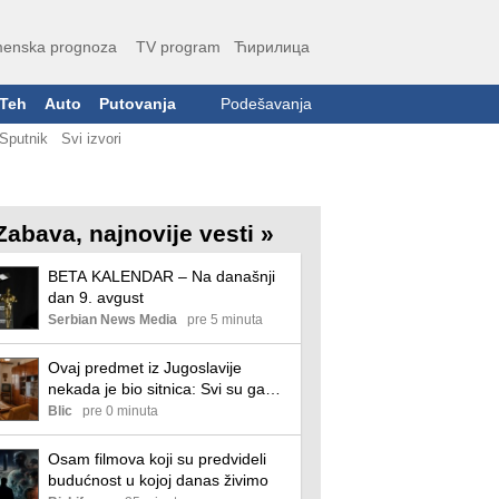
enska prognoza
TV program
Ћирилица
Teh
Auto
Putovanja
Podešavanja
Sputnik
Svi izvori
Zabava, najnovije vesti »
BETA KALENDAR – Na današnji
dan 9. avgust
Serbian News Media
pre 5 minuta
Ovaj predmet iz Jugoslavije
nekada je bio sitnica: Svi su ga
imali, a danas za njega traže 200
Blic
pre 0 minuta
evra (foto)
Osam filmova koji su predvideli
budućnost u kojoj danas živimo