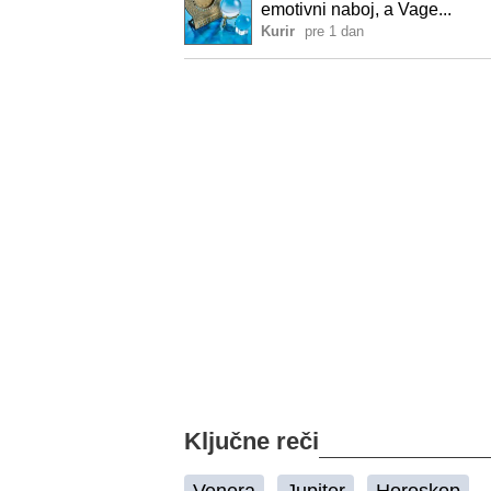
emotivni naboj, a Vage...
Kurir
pre 1 dan
Ključne reči
Venera
Jupiter
Horoskop