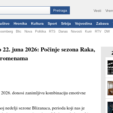
Vesti
Vrem
uštvo
Hronika
Kultura
Sport
Srbija
Vojvodina
Zabava
loomberg
Blic
Nova
Politika
RTS
Danas
Novosti
Kurir
RTV
DW
o 22. juna 2026: Počinje sezona Raka,
 promenama
n 2026. donosi zanimljivu kombinaciju emotivne
j nedelji sezone Blizanaca, perioda koji nas je