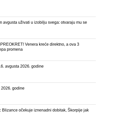
avgusta uživati u izobilju svega: otvaraju mu se
REOKRET! Venera kreće direktno, a ova 3
lepa promena
16. avgusta 2026. godine
 2026. godine
 Blizance očekuje iznenadni dobitak, Škorpije jak