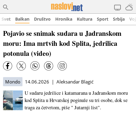
Svet
Balkan
Društvo
Hronika
Kultura
Sport
Srbija
Vo
Pojavio se snimak sudara u Jadranskom
moru: Ima mrtvih kod Splita, jedrilica
potonula (video)
Mondo
14.06.2026 | Aleksandar Blagić
U sudaru jedrilice i katamarana u Jadranskom moru
kod Splita u Hrvatskoj poginule su tri osobe, dok se
traga za četvrtom, piše " Jutarnji list".