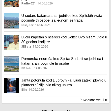
Radio 021
14.06.2026
U sudaru katamarana i jedrilice kod Splitskih vrata
poginule tri osobe, za jednom se traga
Insajder
14.06.2026
Lučki kapetan o nesreći kod Šolte: Ovo nisam vidio u
30 godina karijere
SEEbiz
14.06.2026
Pomorska nesreća kod Splita: Sudarili se jedrilica i
katamaran, poginule tri osobe
N1 Info
14.06.2026
Jahta potonula kod Dubrovnika: Ljudi zatekli plovilo u
plamenu: "Nije bilo nikog unutra"
Blic
14.06.2026
Povezane vesti
»