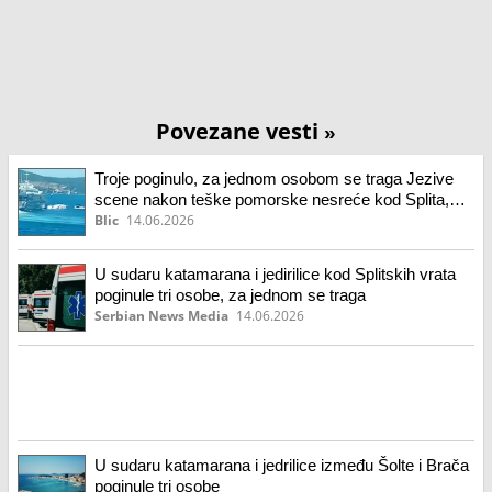
Povezane vesti
»
Troje poginulo, za jednom osobom se traga Jezive
scene nakon teške pomorske nesreće kod Splita,
saopšteno koje nacionalnosti su žrtve
Blic
14.06.2026
U sudaru katamarana i jedirilice kod Splitskih vrata
poginule tri osobe, za jednom se traga
Serbian News Media
14.06.2026
U sudaru katamarana i jedrilice između Šolte i Brača
poginule tri osobe