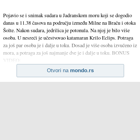
Pojavio se i snimak sudara u Jadranskom moru koji se dogodio
danas u 11.38 časova na području između Milne na Braču i otoka
Šolte. Nakon sudara, jedrilica je potonula. Na njoj je bilo više
osoba. U nesreći je učestvovao katamaran Krilo Eclips. Potraga
za još par osoba je i dalje u toku. Dosad je više osoba izvučeno iz
mora, a potraga za još najmanje dve je i dalje u toku. BONUS
VIDEO:
Otvori na
mondo.rs