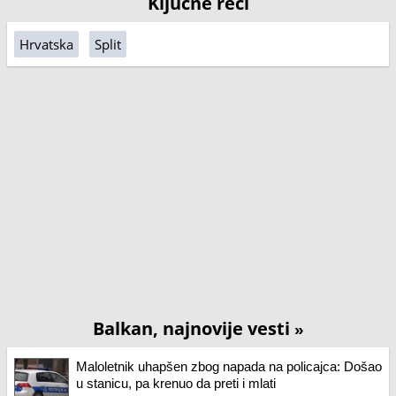
Ključne reči
Hrvatska
Split
Balkan, najnovije vesti
»
Maloletnik uhapšen zbog napada na policajca: Došao
u stanicu, pa krenuo da preti i mlati