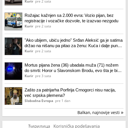
Kurir
pre 2 sata
Rožajac kažnjen sa 2.000 evra: Vozio pijan, bez
registracije i vozačke dozvole, te izazvao nezgodu
Kurir
pre 2 sata
"Ako ubijem, ubiću jedno" Srđan Aleksić ga je satima
držao na nišanu pa pitao za ženu: Kuća i dalje puna
krvi, a ovako se spasio (foto)
Kurir
pre 2 sata
Mortus pijana žena (36) ubadala muža (71) nožem
do smrti: Horor u Slavonskom Brodu, evo šta je bio
okidač gnusnog zločina
Kurir
pre 3 sata
Zašto za patrijarha Porfirija Crnogorci nisu nacija,
već srpska plemena?
Slobodna Evropa
pre 1 dan
Balkan, najnovije vesti
»
Ћирилица
Korisnička podešavanja