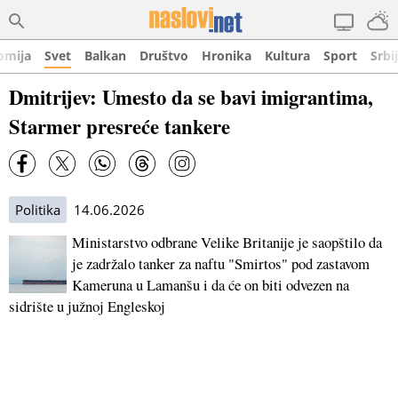
omija
Svet
Balkan
Društvo
Hronika
Kultura
Sport
Srbi
Dmitrijev: Umesto da se bavi imigrantima,
Starmer presreće tankere
Politika
14.06.2026
Ministarstvo odbrane Velike Britanije je saopštilo da
je zadržalo tanker za naftu "Smirtos" pod zastavom
Kameruna u Lamanšu i da će on biti odvezen na
sidrište u južnoj Engleskoj