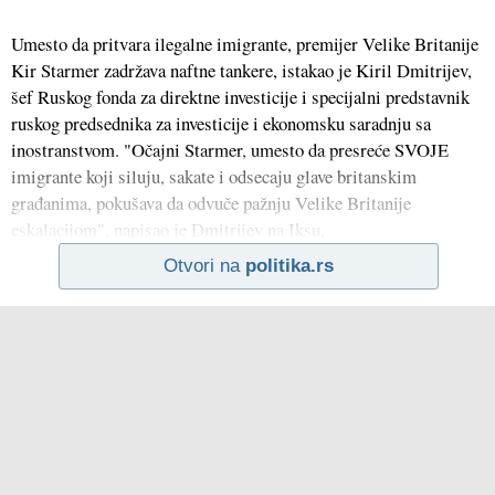
Umesto da pritvara ilegalne imigrante, premijer Velike Britanije
Kir Starmer zadržava naftne tankere, istakao je Kiril Dmitrijev,
šef Ruskog fonda za direktne investicije i specijalni predstavnik
ruskog predsednika za investicije i ekonomsku saradnju sa
inostranstvom. "Očajni Starmer, umesto da presreće SVOJE
imigrante koji siluju, sakate i odsecaju glave britanskim
građanima, pokušava da odvuče pažnju Velike Britanije
eskalacijom", napisao je Dmitrijev na Iksu,
Otvori na
politika.rs