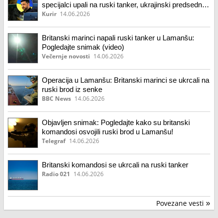
specijalci upali na ruski tanker, ukrajinski predsednik
traži od Evrope hitne mere za Moskvu (video)
Kurir
14.06.2026
Britanski marinci napali ruski tanker u Lamanšu:
Pogledajte snimak (video)
Večernje novosti
14.06.2026
Operacija u Lamanšu: Britanski marinci se ukrcali na
ruski brod iz senke
BBC News
14.06.2026
Objavljen snimak: Pogledajte kako su britanski
komandosi osvojili ruski brod u Lamanšu!
Telegraf
14.06.2026
Britanski komandosi se ukrcali na ruski tanker
Radio 021
14.06.2026
Povezane vesti
»