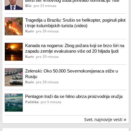
Bivši šef Vrhovnog suda prihvatio nominaciju Tise
Blic
pre 33 minuta
Tragedija u Brazilu: Srušio se helikopter, poginuli pilot
i troje kolumbijskih turista (video)
Kurir
pre 39 minuta
Kanada na nogama: Zbog požara koji se brzo širi na
zapadu zemlje evakuisano više od 20 hiljada ljudi
Kurir
pre 39 minuta
Zelenski: Oko 50.000 Severnokorejanaca stiže u
Rusiju
Kurir
pre 39 minuta
Pentagon traži da se hitno ubrza proizvodnja oružja
Politika
pre 9 minuta
Svet, najnovije vesti
»