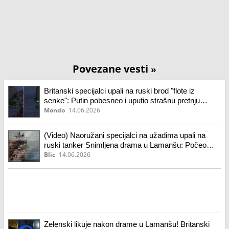
Povezane vesti
»
Britanski specijalci upali na ruski brod "flote iz
senke": Putin pobesneo i uputio strašnu pretnju
(video)
Mondo
14.06.2026
(Video) Naoružani specijalci na užadima upali na
ruski tanker Snimljena drama u Lamanšu: Počeo
pretres, hitno se oglasio britanski premijer
Blic
14.06.2026
Zelenski likuje nakon drame u Lamanšu! Britanski