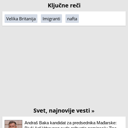
Ključne reči
Velika Britanija
Imigranti
nafta
Svet, najnovije vesti
»
Andraš Baka kandidat za predsednika Mađarske: