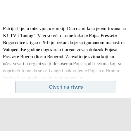
Patrijarh je, u intervjuu u emisiji Dan osmi koja je emitovana na
K1 TV i Tanjug TV, govoreći o tome kako je Pojas Presvete
Bogorodice stigao u Srbiju, rekao da je sa igumanom manastira
Vatoped dve godine dogovaran i organizovan dolazak Pojasa
Presvete Bogorodice u Beograd. Zahvalio je svima koji su
učestvovali u organizaciji donošenja Pojasa, ali i svima koji su
doprineli tome da se celivanje i poklonjenje Pojasu u Hramu
Svetog Save odvija u najboljem mogućem
Otvori na
rtv.rs