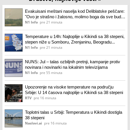
Evakuisani meštani naselja kod Deliblatske peščare:
"Ovo je strašno i žalosno, molimo boga da sve bude
kako treba"
N1 Info
pre 21 minuta
Temperature u 14h: Najtoplije u Kikindi sa 38 stepeni,
stepen niže u Somboru, Zrenjaninu, Beogradu...
N1 Info
pre 21 minuta
NUNS: Jul – talas ozbiljnih pretnji, kampanje protiv
novinara i novinarki na lokalnim televizijama
N1 Info
pre 55 minuta
Upozorenje na visoke temperature na području
Srbije: U 14 časova najtoplije u Kikindi sa 38 stepeni
RTV
pre 16 minuta
Toplotni talas u Srbiji: Temperatura u Kikindi dostigla
38 stepeni
Naslovi.ai
pre 16 minuta