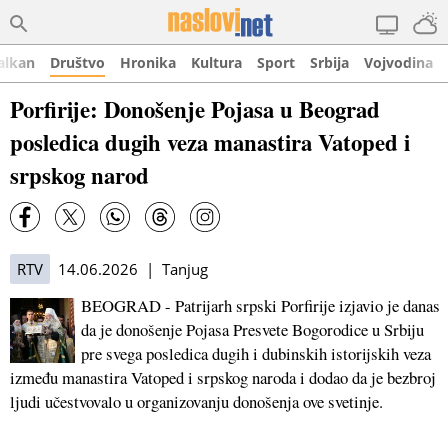
alkan
Društvo
Hronika
Kultura
Sport
Srbija
Vojvodina
Porfirije: Donošenje Pojasa u Beograd
posledica dugih veza manastira Vatoped i
srpskog narod
RTV
14.06.2026 | Tanjug
BEOGRAD - Patrijarh srpski Porfirije izjavio je danas
da je donošenje Pojasa Presvete Bogorodice u Srbiju
pre svega posledica dugih i dubinskih istorijskih veza
između manastira Vatoped i srpskog naroda i dodao da je bezbroj
ljudi učestvovalo u organizovanju donošenja ove svetinje.