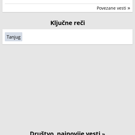
Povezane vesti
»
Ključne reči
Tanjug
Društvo, najnovije vesti
»