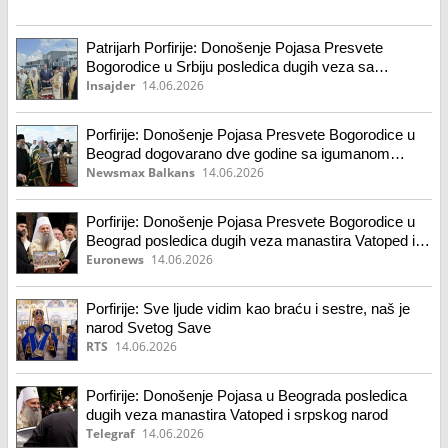
Patrijarh Porfirije: Donošenje Pojasa Presvete
Bogorodice u Srbiju posledica dugih veza sa
manastirom Vatoped
Insajder
14.06.2026
Porfirije: Donošenje Pojasa Presvete Bogorodice u
Beograd dogovarano dve godine sa igumanom
manastira Vatoped
Newsmax Balkans
14.06.2026
Porfirije: Donošenje Pojasa Presvete Bogorodice u
Beograd posledica dugih veza manastira Vatoped i
srpskog narod
Euronews
14.06.2026
Porfirije: Sve ljude vidim kao braću i sestre, naš je
narod Svetog Save
RTS
14.06.2026
Porfirije: Donošenje Pojasa u Beograda posledica
dugih veza manastira Vatoped i srpskog narod
Telegraf
14.06.2026