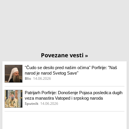
Povezane vesti
»
"Čudo se desilo pred našim očima" Porfirije: "Naš
narod je narod Svetog Save"
Blic
14.06.2026
Patrijarh Porfirije: Donošenje Pojasa posledica dugih
veza manastira Vatoped i srpskog naroda
Sputnik
14.06.2026