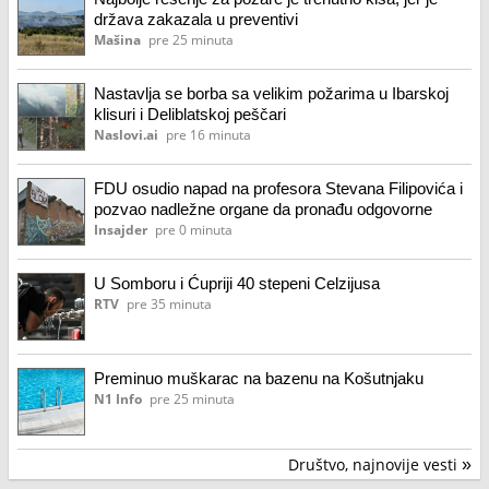
država zakazala u preventivi
Mašina
pre 25 minuta
Nastavlja se borba sa velikim požarima u Ibarskoj
klisuri i Deliblatskoj peščari
Naslovi.ai
pre 16 minuta
FDU osudio napad na profesora Stevana Filipovića i
pozvao nadležne organe da pronađu odgovorne
Insajder
pre 0 minuta
U Somboru i Ćupriji 40 stepeni Celzijusa
RTV
pre 35 minuta
Preminuo muškarac na bazenu na Košutnjaku
N1 Info
pre 25 minuta
Društvo, najnovije vesti
»