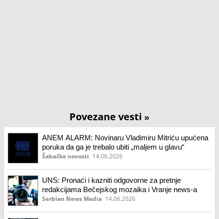
Povezane vesti
»
ANEM ALARM: Novinaru Vladimiru Mitriću upućena
poruka da ga je trebalo ubiti „maljem u glavu“
Šabačke novosti
14.06.2026
UNS: Pronaći i kazniti odgovorne za pretnje
redakcijama Bečejskog mozaika i Vranje news-a
Serbian News Media
14.06.2026