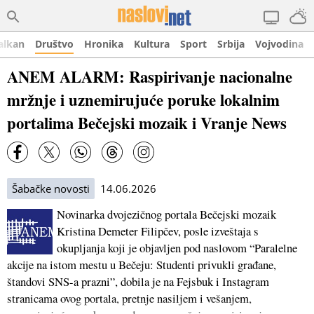
alkan
Društvo
Hronika
Kultura
Sport
Srbija
Vojvodina
ANEM ALARM: Raspirivanje nacionalne
mržnje i uznemirujuće poruke lokalnim
portalima Bečejski mozaik i Vranje News
Šabačke novosti
14.06.2026
Novinarka dvojezičnog portala Bečejski mozaik
Kristina Demeter Filipčev, posle izveštaja s
okupljanja koji je objavljen pod naslovom “Paralelne
akcije na istom mestu u Bečeju: Studenti privukli građane,
štandovi SNS-a prazni”, dobila je na Fejsbuk i Instagram
stranicama ovog portala, pretnje nasiljem i vešanjem,