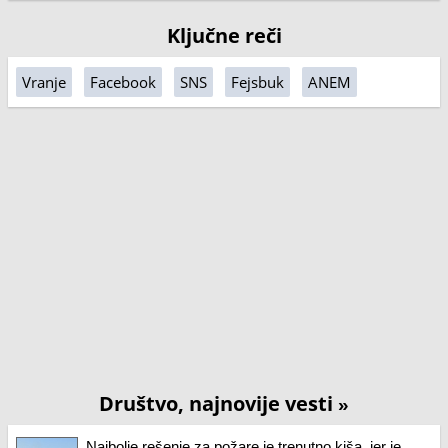
Ključne reči
Vranje
Facebook
SNS
Fejsbuk
ANEM
Društvo, najnovije vesti
»
Najbolje rešenje za požare je trenutno kiša, jer je