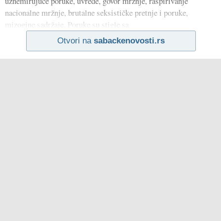
uznemirujuće poruke, uvrede, govor mržnje, raspirivanje
nacionalne mržnje, brutalne seksističke pretnje i poruke,
mizogine sadržaje. Poruke su stigle sa
Otvori na
sabackenovosti.rs