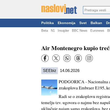
Politika
Ekonomija
Svet
Balkan
Dr
Beta
N1
Insajder
BBC News
Euronews
B
Air Montenegro kupio treći
SEEbiz
14.06.2026
PODGORICA - Nacionalna avi
zrakoplova Embraer E195, koj
Radi se o zrakoplovu registra
temelju tzv. ugovora o najmu bez napu
uključuje najam samo zrakoplova, bez po