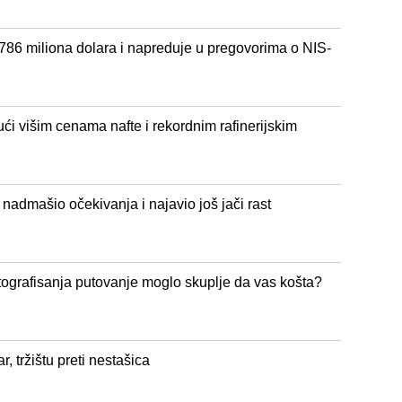
786 miliona dolara i napreduje u pregovorima o NIS-
ći višim cenama nafte i rekordnim rafinerijskim
b nadmašio očekivanja i najavio još jači rast
fotografisanja putovanje moglo skuplje da vas košta?
, tržištu preti nestašica