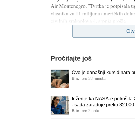
Air Montenegro. "Tvrtka je potpisala 
vlasnika za 11 milijuna američkih dolar
civilnih zrakoplova 4. srpnja prošle
Otv
Pročitajte još
Ovo je današnji kurs dinara 
Blic
pre 38 minuta
Inženjerka NASA-e potrošila 
- sada zarađuje preko 32.00
Blic
pre 2 sata