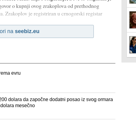
ugovor o kupnji ovog zrakoplova od prethodnog
a. Zrakoplov je registriran u crnogorski registar
ori na
seebiz.eu
prema evru
200 dolara da započne dodatni posao iz svog ormara
0 dolara mesečno