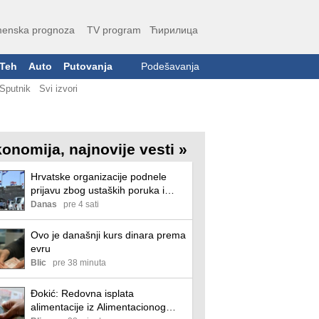
enska prognoza
TV program
Ћирилица
Teh
Auto
Putovanja
Podešavanja
Sputnik
Svi izvori
onomija, najnovije vesti »
Hrvatske organizacije podnele
prijavu zbog ustaških poruka i
simbola tokom obeležavanja
Danas
pre 4 sati
godišnjice Oluje u Kninu
Ovo je današnji kurs dinara prema
evru
Blic
pre 38 minuta
Đokić: Redovna isplata
alimentacije iz Alimentacionog