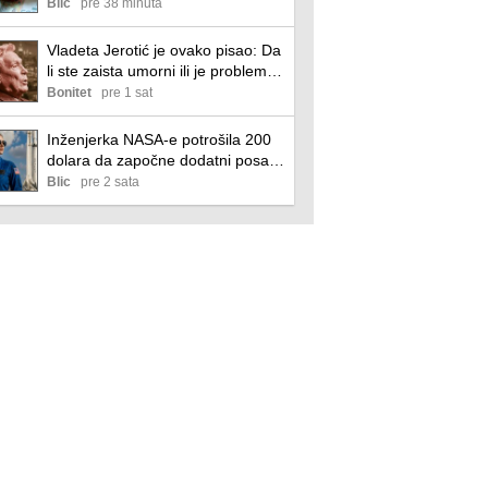
fonda donela mi je sigurnost
Blic
pre 38 minuta
(video)
Vladeta Jerotić je ovako pisao: Da
li ste zaista umorni ili je problem
mnogo dublji?
Bonitet
pre 1 sat
Inženjerka NASA-e potrošila 200
dolara da započne dodatni posao
iz svog ormara - sada zarađuje
Blic
pre 2 sata
preko 32.000 dolara mesečno