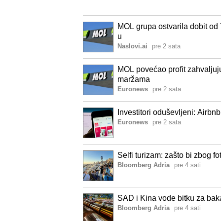
MOL grupa ostvarila dobit od 
u
Naslovi.ai
pre 2 sata
MOL povećao profit zahvaljuju
maržama
Euronews
pre 2 sata
Investitori oduševljeni: Airbn
Euronews
pre 2 sata
Selfi turizam: zašto bi zbog 
Bloomberg Adria
pre 4 sati
SAD i Kina vode bitku za bakar
Bloomberg Adria
pre 4 sati