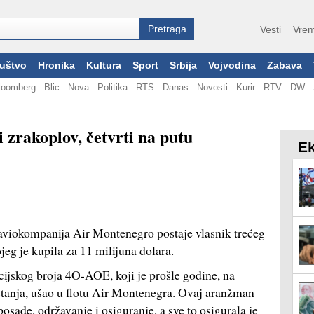
Vesti
Vrem
uštvo
Hronika
Kultura
Sport
Srbija
Vojvodina
Zabava
loomberg
Blic
Nova
Politika
RTS
Danas
Novosti
Kurir
RTV
DW
 zrakoplov, četvrti na putu
Ek
okompanija Air Montenegro postaje vlasnik trećeg
eg je kupila za 11 milijuna dolara.
cijskog broja 4O-AOE, koji je prošle godine, na
štanja, ušao u flotu Air Montenegra. Ovaj aranžman
sade, održavanje i osiguranje, a sve to osigurala je