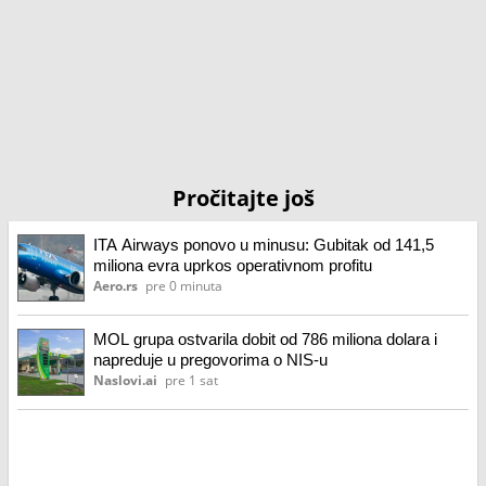
Pročitajte još
ITA Airways ponovo u minusu: Gubitak od 141,5
miliona evra uprkos operativnom profitu
Aero.rs
pre 0 minuta
MOL grupa ostvarila dobit od 786 miliona dolara i
napreduje u pregovorima o NIS-u
Naslovi.ai
pre 1 sat