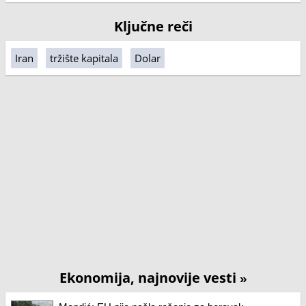
Ključne reči
Iran
tržište kapitala
Dolar
Ekonomija, najnovije vesti
»