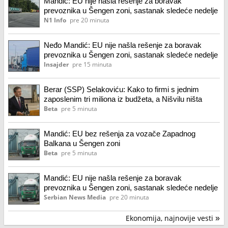
Mandić: EU nije našla rešenje za boravak
prevoznika u Šengen zoni, sastanak sledeće nedelje
N1 Info
pre 20 minuta
Neđo Mandić: EU nije našla rešenje za boravak
prevoznika u Šengen zoni, sastanak sledeće nedelje
Insajder
pre 15 minuta
Berar (SSP) Selakoviću: Kako to firmi s jednim
zaposlenim tri miliona iz budžeta, a Nišvilu ništa
Beta
pre 5 minuta
Mandić: EU bez rešenja za vozače Zapadnog
Balkana u Šengen zoni
Beta
pre 5 minuta
Mandić: EU nije našla rešenje za boravak
prevoznika u Šengen zoni, sastanak sledeće nedelje
Serbian News Media
pre 20 minuta
Ekonomija, najnovije vesti
»