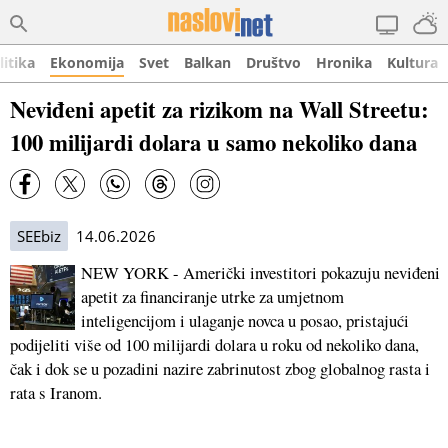
litika
Ekonomija
Svet
Balkan
Društvo
Hronika
Kultura
Neviđeni apetit za rizikom na Wall Streetu:
100 milijardi dolara u samo nekoliko dana
SEEbiz
14.06.2026
NEW YORK - Američki investitori pokazuju neviđeni
apetit za financiranje utrke za umjetnom
inteligencijom i ulaganje novca u posao, pristajući
podijeliti više od 100 milijardi dolara u roku od nekoliko dana,
čak i dok se u pozadini nazire zabrinutost zbog globalnog rasta i
rata s Iranom.