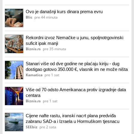
Ovo je današnji kurs dinara prema evru
Blic
pre 44 minuta
Rekordni izvoz Nemačke u junu, spoljnotrgovinski
suficit ipak manji
Biznis.rs
pre 35 minuta
Stanari više od dve godine ne plaćaju kiriju - dug
dostigao gotovo 350.000 €, vlasnik im ne može ništa
Kamatica
pre 1 sat
Više od 70 odsto Amerikanaca protiv izgradnje data
centara
Biznis.rs
pre 1 sat
Cijene nafte rastu, iranski nacrt plana predviđa
zabranu SAD-a i Izraela u Hormuškom tjesnacu
SEEbiz
pre 2 sata