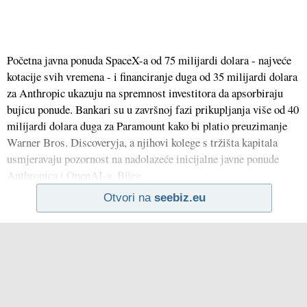
Početna javna ponuda SpaceX-a od 75 milijardi dolara - najveće
kotacije svih vremena - i financiranje duga od 35 milijardi dolara
za Anthropic ukazuju na spremnost investitora da apsorbiraju
bujicu ponude. Bankari su u završnoj fazi prikupljanja više od 40
milijardi dolara duga za Paramount kako bi platio preuzimanje
Warner Bros. Discoveryja, a njihovi kolege s tržišta kapitala
usmjeravaju pozornost na nadolazeće inicijalne javne ponude
Anthropica i OpenAI-a. Bijeg
Otvori na
seebiz.eu