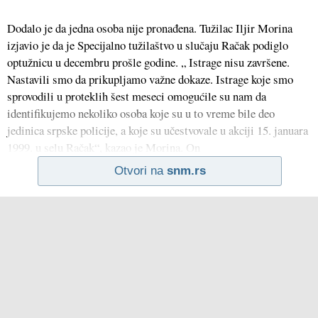
Dodalo je da jedna osoba nije pronađena. Tužilac Iljir Morina
izjavio je da je Specijalno tužilaštvo u slučaju Račak podiglo
optužnicu u decembru prošle godine. „ Istrage nisu završene.
Nastavili smo da prikupljamo važne dokaze. Istrage koje smo
sprovodili u proteklih šest meseci omogućile su nam da
identifikujemo nekoliko osoba koje su u to vreme bile deo
jedinica srpske policije, a koje su učestvovale u akciji 15. januara
1999. u selu Račak“, kazao je Morina. On
Otvori na
snm.rs