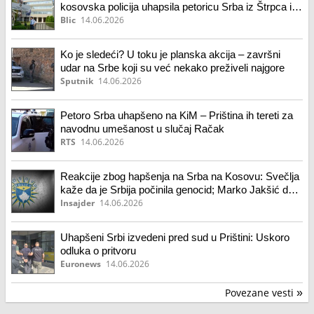
kosovska policija uhapsila petoricu Srba iz Štrpca i
Gnjilana (video)
Blic
14.06.2026
Ko je sledeći? U toku je planska akcija – završni
udar na Srbe koji su već nekako preživeli najgore
Sputnik
14.06.2026
Petoro Srba uhapšeno na KiM – Priština ih tereti za
navodnu umešanost u slučaj Račak
RTS
14.06.2026
Reakcije zbog hapšenja na Srba na Kosovu: Svečlja
kaže da je Srbija počinila genocid; Marko Jakšić da
Kurti želi da se svaki Srbin oseća nesigurno
Insajder
14.06.2026
Uhapšeni Srbi izvedeni pred sud u Prištini: Uskoro
odluka o pritvoru
Euronews
14.06.2026
Povezane vesti
»