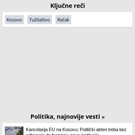
Ključne reči
Kosovo
Tužilaštvo
Račak
Politika, najnovije vesti
»
Kancelarija EU na Kosovu: Politički akteri treba bez