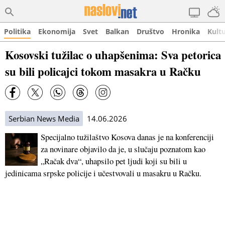
Politika
Ekonomija
Svet
Balkan
Društvo
Hronika
Kult
Kosovski tužilac o uhapšenima: Sva petorica
su bili policajci tokom masakra u Račku
Serbian News Media
14.06.2026
Specijalno tužilaštvo Kosova danas je na konferenciji
za novinare objavilo da je, u slučaju poznatom kao
„Račak dva“, uhapsilo pet ljudi koji su bili u
jedinicama srpske policije i učestvovali u masakru u Račku.