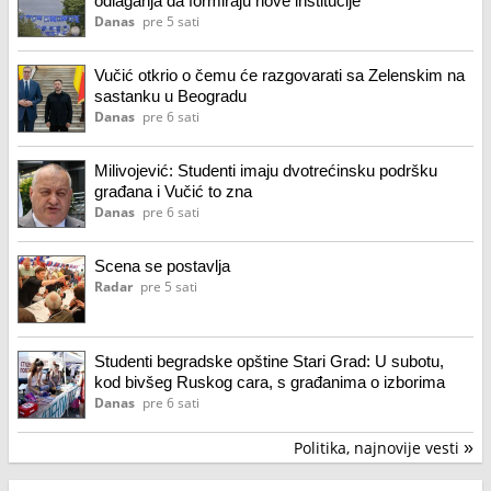
odlaganja da formiraju nove institucije
Danas
pre 5 sati
Vučić otkrio o čemu će razgovarati sa Zelenskim na
sastanku u Beogradu
Danas
pre 6 sati
Milivojević: Studenti imaju dvotrećinsku podršku
građana i Vučić to zna
Danas
pre 6 sati
Scena se postavlja
Radar
pre 5 sati
Studenti begradske opštine Stari Grad: U subotu,
kod bivšeg Ruskog cara, s građanima o izborima
Danas
pre 6 sati
Politika, najnovije vesti
»