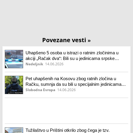
Povezane vesti
»
Uhapšeno 5 osoba u istrazi o ratnim zločinima u
akciji „Račak dva“: Bili su u jedinicama srpske
policije
Nedeljnik
14.06.2026
Pet uhapšenih na Kosovu zbog ratnih zločina u
Račku, sumnja da su bili u specijalnim jedinicama
Srbije
Slobodna Evropa
14.06.2026
Tužilaštvo u Prištini otkrilo zbog čega je tzv.