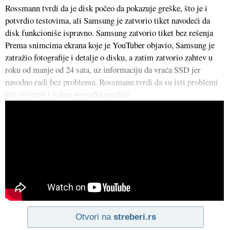
Rossmann tvrdi da je disk počeo da pokazuje greške, što je i
potvrdio testovima, ali Samsung je zatvorio tiket navodeći da
disk funkcioniše ispravno. Samsung zatvorio tiket bez rešenja
Prema snimcima ekrana koje je YouTuber objavio, Samsung je
zatražio fotografije i detalje o disku, a zatim zatvorio zahtev u
roku od manje od 24 sata, uz informaciju da vraća SSD jer
navodno radi bez problema. Rossmann tvrdi da su isti problemi
bili prisutni i nakon povratka uređaja.
Otvori na
streberi.rs