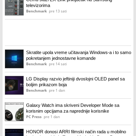
televizorima
Benchmark
pre 13 sati
Skratite upola vreme učitavanja Windows-a i to samo
pokretanjem jednostavne komande
Benchmark
pre 14 sati
LG Display razvio jeftiniji dvoslojni OLED panel sa
boljim prikazom boja
Benchmark
pre 1 dan
Galaxy Watch ima skriveni Developer Mode sa
korisnim opcijama za naprednije korisnike
PC Press
pre 1 dan
HONOR donosi ARRI filmski način rada u mobilno