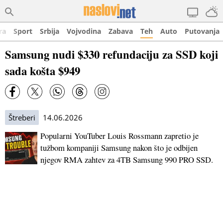
ra
Sport
Srbija
Vojvodina
Zabava
Teh
Auto
Putovanja
Samsung nudi $330 refundaciju za SSD koji
sada košta $949
Štreberi
14.06.2026
Popularni YouTuber Louis Rossmann zapretio je
tužbom kompaniji Samsung nakon što je odbijen
njegov RMA zahtev za 4TB Samsung 990 PRO SSD.