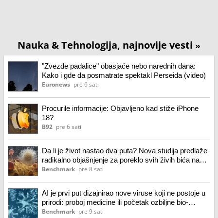
Nauka & Tehnologija, najnovije vesti
»
"Zvezde padalice" obasjaće nebo narednih dana:
Kako i gde da posmatrate spektakl Perseida (video)
Euronews
pre 6 sati
Procurile informacije: Objavljeno kad stiže iPhone
18?
B92
pre 6 sati
Da li je život nastao dva puta? Nova studija predlaže
radikalno objašnjenje za poreklo svih živih bića na
Zemlji
Benchmark
pre 8 sati
AI je prvi put dizajnirao nove viruse koji ne postoje u
prirodi: proboj medicine ili početak ozbiljne bio-
bezbednosne dileme?
Benchmark
pre 9 sati