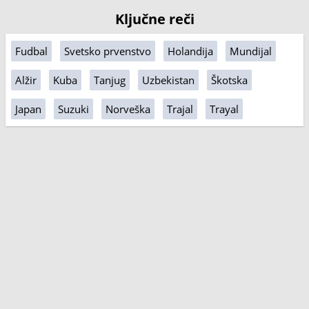
Ključne reči
Fudbal
Svetsko prvenstvo
Holandija
Mundijal
Alžir
Kuba
Tanjug
Uzbekistan
Škotska
Japan
Suzuki
Norveška
Trajal
Trayal