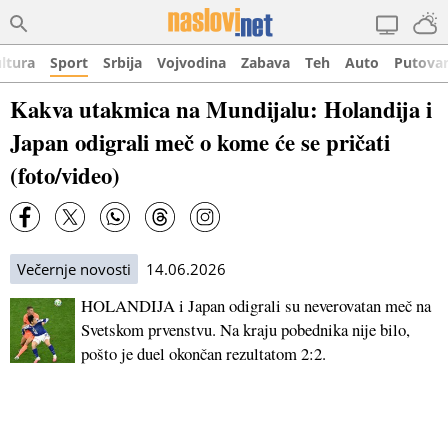
ltura
Sport
Srbija
Vojvodina
Zabava
Teh
Auto
Putova
Kakva utakmica na Mundijalu: Holandija i
Japan odigrali meč o kome će se pričati
(foto/video)
Večernje novosti
14.06.2026
HOLANDIJA i Japan odigrali su neverovatan meč na
Svetskom prvenstvu. Na kraju pobednika nije bilo,
pošto je duel okončan rezultatom 2:2.