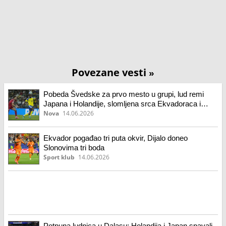
Povezane vesti
»
Pobeda Švedske za prvo mesto u grupi, lud remi
Japana i Holandije, slomljena srca Ekvadoraca i
surova Nemačka protiv debitanta
Nova
14.06.2026
Ekvador pogađao tri puta okvir, Dijalo doneo
Slonovima tri boda
Sport klub
14.06.2026
Potpuna ludnica u Dalasu: Holandija i Japan spavali