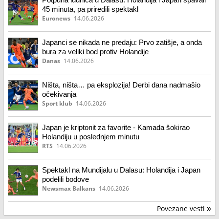
45 minuta, pa priredili spektakl
Euronews
14.06.2026
Japanci se nikada ne predaju: Prvo zatišje, a onda
bura za veliki bod protiv Holandije
Danas
14.06.2026
Ništa, ništa… pa eksplozija! Derbi dana nadmašio
očekivanja
Sport klub
14.06.2026
Japan je kriptonit za favorite - Kamada šokirao
Holandiju u poslednjem minutu
RTS
14.06.2026
Spektakl na Mundijalu u Dalasu: Holandija i Japan
podelili bodove
Newsmax Balkans
14.06.2026
Povezane vesti
»