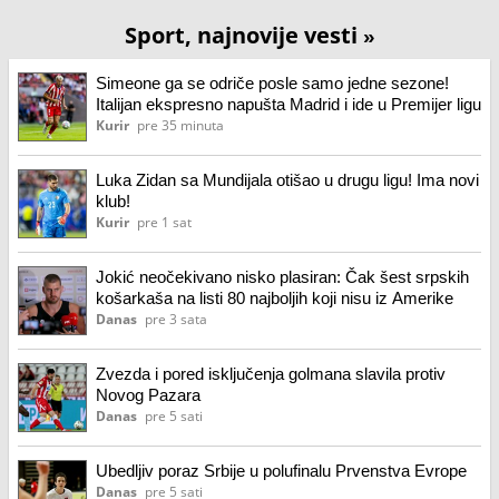
Sport, najnovije vesti
»
Simeone ga se odriče posle samo jedne sezone!
Italijan ekspresno napušta Madrid i ide u Premijer ligu
Kurir
pre 35 minuta
Luka Zidan sa Mundijala otišao u drugu ligu! Ima novi
klub!
Kurir
pre 1 sat
Jokić neočekivano nisko plasiran: Čak šest srpskih
košarkaša na listi 80 najboljih koji nisu iz Amerike
Danas
pre 3 sata
Zvezda i pored isključenja golmana slavila protiv
Novog Pazara
Danas
pre 5 sati
Ubedljiv poraz Srbije u polufinalu Prvenstva Evrope
Danas
pre 5 sati