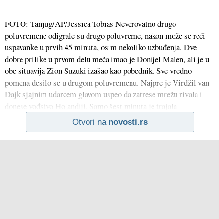
FOTO: Tanjug/AP/Jessica Tobias Neverovatno drugo
poluvremene odigrale su drugo poluvreme, nakon može se reći
uspavanke u prvih 45 minuta, osim nekoliko uzbuđenja. Dve
dobre prilike u prvom delu meča imao je Donijel Malen, ali je u
obe situavija Zion Suzuki izašao kao pobednik. Sve vredno
pomena desilo se u drugom poluvremenu. Najpre je Virdžil van
Dajk sjajnim udarcem glavom uspeo da zatrese mrežu rivala i
donese vođstvo Holandiji. Samo šest minuta je trajala
Otvori na
novosti.rs