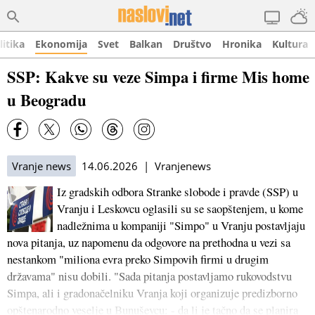
litika
Ekonomija
Svet
Balkan
Društvo
Hronika
Kultura
SSP: Kakve su veze Simpa i firme Mis home
u Beogradu
Vranje news
14.06.2026 | Vranjenews
Iz gradskih odbora Stranke slobode i pravde (SSP) u
Vranju i Leskovcu oglasili su se saopštenjem, u kome
nadležnima u kompaniji "Simpo" u Vranju postavljaju
nova pitanja, uz napomenu da odgovore na prethodna u vezi sa
nestankom "miliona evra preko Simpovih firmi u drugim
državama" nisu dobili. "Sada pitanja postavljamo rukovodstvu
Simpa, ali i gradonačelniku Vranja koji organizuje predizborno
opštenarodno veselje u Bunuševcu: - da li je tačno da se planira