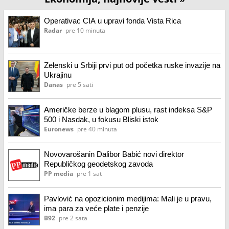
Operativac CIA u upravi fonda Vista Rica
Radar
pre 10 minuta
Zelenski u Srbiji prvi put od početka ruske invazije na
Ukrajinu
Danas
pre 5 sati
Američke berze u blagom plusu, rast indeksa S&P
500 i Nasdak, u fokusu Bliski istok
Euronews
pre 40 minuta
Novovarošanin Dalibor Babić novi direktor
Republičkog geodetskog zavoda
PP media
pre 1 sat
Pavlović na opozicionim medijima: Mali je u pravu,
ima para za veće plate i penzije
B92
pre 2 sata