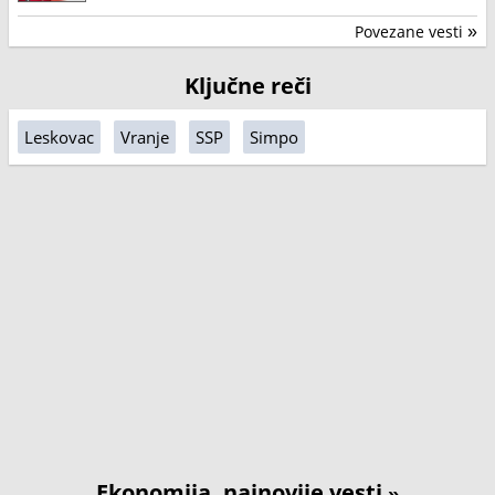
Povezane vesti
»
Ključne reči
Leskovac
Vranje
SSP
Simpo
Ekonomija, najnovije vesti
»