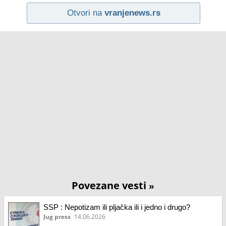
Otvori na
vranjenews.rs
Povezane vesti
»
SSP : Nepotizam ili pljačka ili i jedno i drugo?
Jug press
14.06.2026