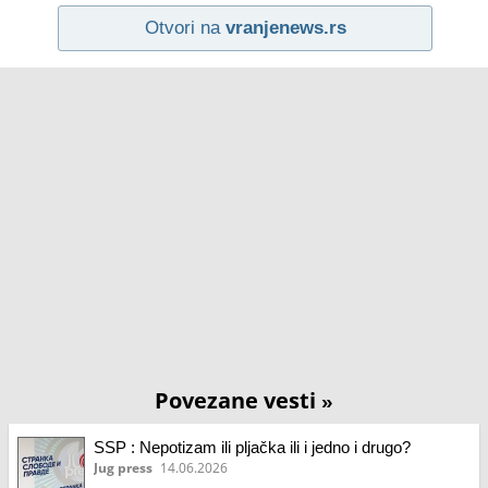
Otvori na
vranjenews.rs
Povezane vesti
»
SSP : Nepotizam ili pljačka ili i jedno i drugo?
Jug press
14.06.2026