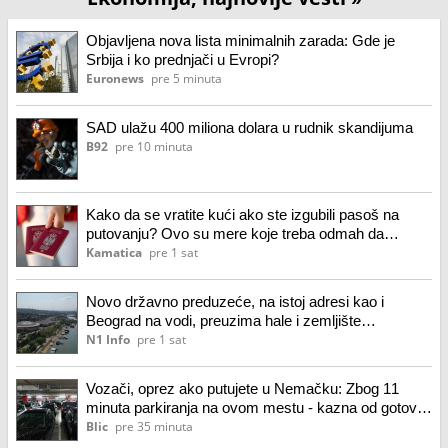
Objavljena nova lista minimalnih zarada: Gde je
Srbija i ko prednjači u Evropi?
Euronews
pre 5 minuta
SAD ulažu 400 miliona dolara u rudnik skandijuma
B92
pre 10 minuta
Kako da se vratite kući ako ste izgubili pasoš na
putovanju? Ovo su mere koje treba odmah da
preduzmete
Kamatica
pre 1 sat
Novo državno preduzeće, na istoj adresi kao i
Beograd na vodi, preuzima hale i zemljište
Beogradskog sajma
N1 Info
pre 1 sat
Vozači, oprez ako putujete u Nemačku: Zbog 11
minuta parkiranja na ovom mestu - kazna od gotovo
173 evra
Blic
pre 35 minuta