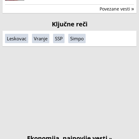
Povezane vesti
»
Ključne reči
Leskovac
Vranje
SSP
Simpo
Ekonomija, najnovije vesti
»