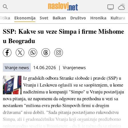
litika
Ekonomija
Svet
Balkan
Društvo
Hronika
Kultura
SSP: Kakve su veze Simpa i firme Mishome
u Beogradu
Vranje news
14.06.2026 | Vranjenews
Iz gradskih odbora Stranke slobode i pravde (SSP) u
Vranju i Leskovcu oglasili su se saopštenjem, u kome
nadležnima u kompaniji "Simpo" u Vranju postavljaju
nova pitanja, uz napomenu da odgovore na prethodna u vezi sa
nestankom "miliona evra preko Simpovih firmi u drugim
državama" nisu dobili. "Sada pitanja postavljamo rukovodstvu
Simpa, ali i gradonačelniku Vranja koji organizuje predizborno
opštenarodno veselje u Bunuševcu: - da li je tačno da se planira