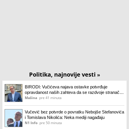
Politika, najnovije vesti
»
BIRODI: Vučićeva najava ostavke potvrđuje
opravdanost naših zahteva da se razdvoje stranačka
i državna funkcija
Mašina
pre 41 minuta
Vučević bez potvrde o povratku Nebojše Stefanovića
i Tomislava Nikolića: Neka mediji nagađaju
N1 Info
pre 50 minuta