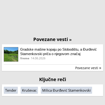
Povezane vesti
»
Gradske mašine kopaju po Slobodištu, a Đurđević
Stamenkovski priča o njegovom značaj
Vreme
14.06.2026
Povezane vesti
»
Ključne reči
Tender
Kruševac
Milica Đurđević Stamenkovski