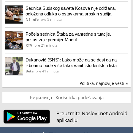
Sednica Sudskog saveta Kosova nije održana,
odložena odluka o ostavkama srpskih sudija
N1 Info
pre 5 minuta
Počela sednica Štaba za vanredne situacije,
prisustvuje premijer Macut
RTV
pre 21 minuta
Đukanović (SNS): Lako može da se desi da na
izborima bude više takozvanih studentskih lista
Beta
pre 41 minuta
Politika, najnovije vesti
»
Ћирилица
Korisnička podešavanja
Preuzmite Naslovi.net Android
aplikaciju