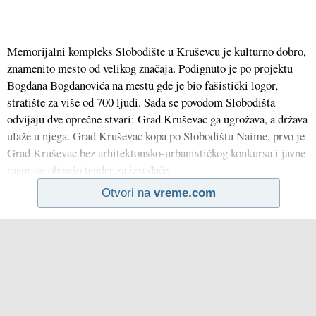
Memorijalni kompleks Slobodište u Kruševcu je kulturno dobro,
znamenito mesto od velikog značaja. Podignuto je po projektu
Bogdana Bogdanovića na mestu gde je bio fašistički logor,
stratište za više od 700 ljudi. Sada se povodom Slobodišta
odvijaju dve oprečne stvari: Grad Kruševac ga ugrožava, a država
ulaže u njega. Grad Kruševac kopa po Slobodištu Naime, prvo je
Grad Kruševac bez arhitektonsko-urbanističkog konkursa i javne
rasprave objavio tender za izvođače
Otvori na
vreme.com