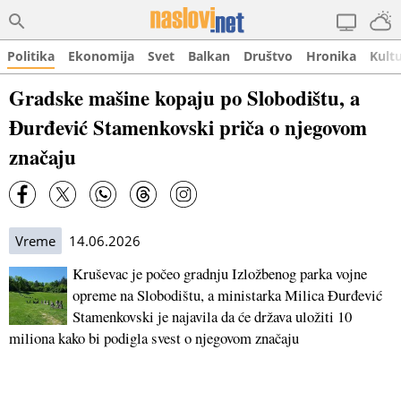
Politika
Ekonomija
Svet
Balkan
Društvo
Hronika
Kult
Gradske mašine kopaju po Slobodištu, a
Đurđević Stamenkovski priča o njegovom
značaju
Vreme
14.06.2026
Kruševac je počeo gradnju Izložbenog parka vojne
opreme na Slobodištu, a ministarka Milica Đurđević
Stamenkovski je najavila da će država uložiti 10
miliona kako bi podigla svest o njegovom značaju