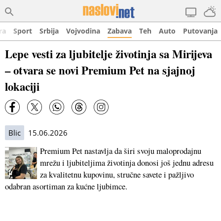
ra
Sport
Srbija
Vojvodina
Zabava
Teh
Auto
Putovanja
Lepe vesti za ljubitelje životinja sa Mirijeva
– otvara se novi Premium Pet na sjajnoj
lokaciji
Blic
15.06.2026
Premium Pet nastavlja da širi svoju maloprodajnu
mrežu i ljubiteljima životinja donosi još jednu adresu
za kvalitetnu kupovinu, stručne savete i pažljivo
odabran asortiman za kućne ljubimce.