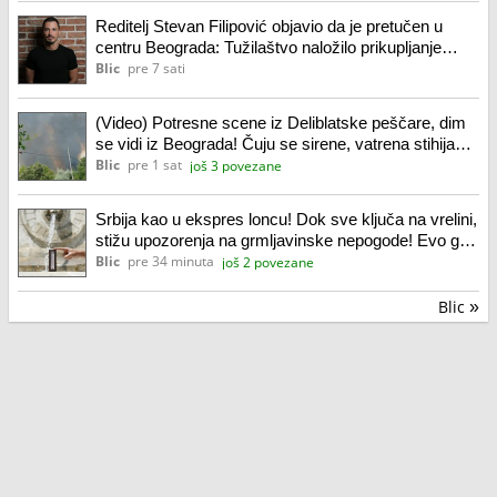
Reditelj Stevan Filipović objavio da je pretučen u
centru Beograda: Tužilaštvo naložilo prikupljanje
dokaza
Blic
pre 7 sati
(Video) Potresne scene iz Deliblatske peščare, dim
se vidi iz Beograda! Čuju se sirene, vatrena stihija
preti domovima: Veliki broj vatrogasaca i pripadnika
Blic
pre 1 sat
još 3 povezane
MUP na terenu
Srbija kao u ekspres loncu! Dok sve ključa na vrelini,
stižu upozorenja na grmljavinske nepogode! Evo gde
je najtoplije: RHMZ objavio alarmantne brojke
Blic
pre 34 minuta
još 2 povezane
Blic
»