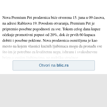
Nova Premium Pet prodavnica biće otvorena 15. juna u 09 časova,
na adresi Rableova 19. Povodom otvaranja, Premium Pet je
pripremio posebne pogodnosti za sve. Tokom celog dana kupce
očekuje promotivni popust od 20%, dok će prvih 60 kupaca
dobiti i posebne poklone. Nova prodavnica osmišljena je kao
mesto na kojem vlasnici kućnih ljubimaca mogu da pronađu sve
što im je potrebno za kvalitetnu negu, ishranu i svakodnevnu
brigu o svojim ljubimcima, uz podršku stručnog
Otvori na
blic.rs