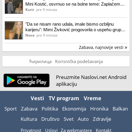
Mini Kostić, osvrnuo se na bolne teme: Zaplačem
kad mi je...
Kurir
pre 9 minuta
"Da se nisam rano udala, imale bismo ozbiljnu
karijeru": Mimi Živković progovorila o uspehu grupe
Models
Nova
pre 9 minuta
Zabava, najnovije vesti
»
Ћирилица
Korisnička podešavanja
Preuzmite Naslovi.net Android
aplikaciju
Vesti
TV program
Vreme
Sport
Zabava
Politika
Ekonomija
Hronika
Balkan
Kultura
Društvo
Svet
Auto
Zdravlje
Privatnost
Uslovi
Za webmastere
Kontakt