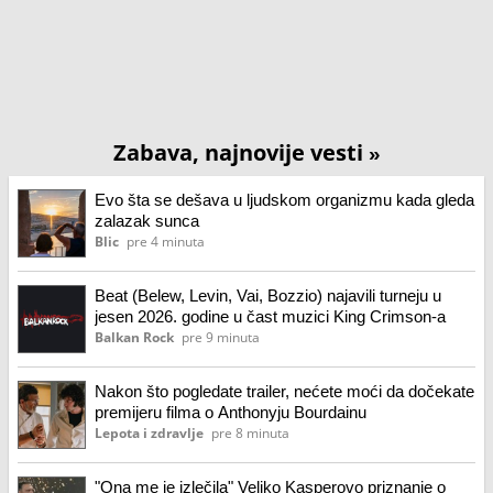
Zabava, najnovije vesti
»
Evo šta se dešava u ljudskom organizmu kada gleda
zalazak sunca
Blic
pre 4 minuta
Beat (Belew, Levin, Vai, Bozzio) najavili turneju u
jesen 2026. godine u čast muzici King Crimson-a
Balkan Rock
pre 9 minuta
Nakon što pogledate trailer, nećete moći da dočekate
premijeru filma o Anthonyju Bourdainu
Lepota i zdravlje
pre 8 minuta
"Ona me je izlečila" Veliko Kasperovo priznanje o