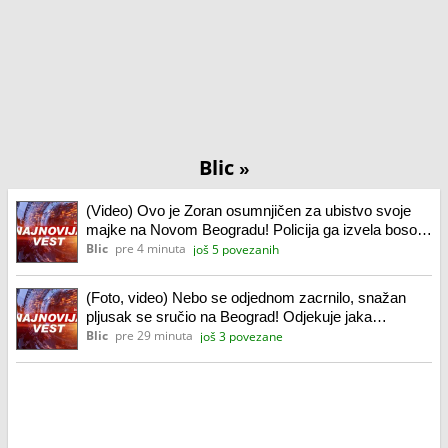
Blic
»
(Video) Ovo je Zoran osumnjičen za ubistvo svoje
majke na Novom Beogradu! Policija ga izvela bosog
sa lisicama na rukama, ušao u kola Hitne pomoći
Blic
pre 4 minuta
još 5 povezanih
(Foto, video) Nebo se odjednom zacrnilo, snažan
pljusak se sručio na Beograd! Odjekuje jaka
grmljavina, oglasio se RHMZ: I ovi delovi zemlje su
Blic
pre 29 minuta
još 3 povezane
na udaru