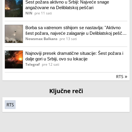
Šest požara aktivno u Srbiji: Najveće snage
angažovane na Deliblatskoj peščari
NIN
pre 11 sati
Borba sa vatrenom stihijom se nastavlja: "Aktivno
šest požara, najveće zalaganje u Deliblatskoj peščari
i na Stolovima"
Newsmax Balkans
pre 13 sati
Najnoviji presek dramatične situacije: Šest požara i
dalje gori u Srbiji, ovo su lokacije
Telegraf
pre 12 sati
RTS
»
Ključne reči
RTS