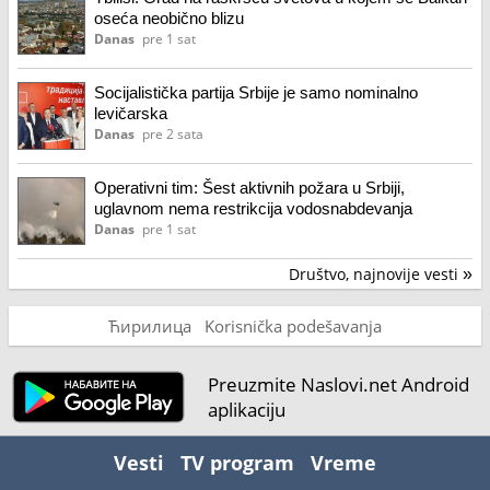
oseća neobično blizu
Danas
pre 1 sat
Socijalistička partija Srbije je samo nominalno
levičarska
Danas
pre 2 sata
Operativni tim: Šest aktivnih požara u Srbiji,
uglavnom nema restrikcija vodosnabdevanja
Danas
pre 1 sat
Društvo, najnovije vesti
»
Ћирилица
Korisnička podešavanja
Preuzmite Naslovi.net Android
aplikaciju
Vesti
TV program
Vreme