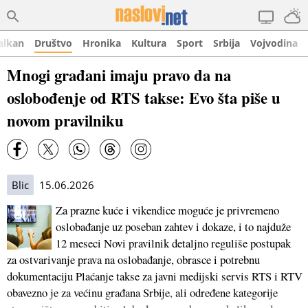
alkan
Društvo
Hronika
Kultura
Sport
Srbija
Vojvodina
Mnogi građani imaju pravo da na
oslobođenje od RTS takse: Evo šta piše u
novom pravilniku
Blic
15.06.2026
Za prazne kuće i vikendice moguće je privremeno
oslobađanje uz poseban zahtev i dokaze, i to najduže
12 meseci Novi pravilnik detaljno reguliše postupak
za ostvarivanje prava na oslobađanje, obrasce i potrebnu
dokumentaciju Plaćanje takse za javni medijski servis RTS i RTV
obavezno je za većinu građana Srbije, ali određene kategorije