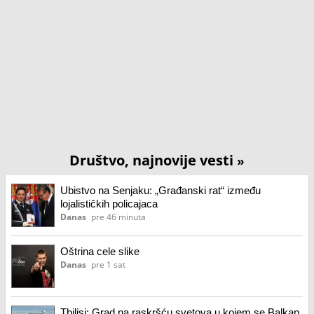
Društvo, najnovije vesti
»
Ubistvo na Senjaku: „Građanski rat“ između
lojalističkih policajaca
Danas
pre 46 minuta
Oštrina cele slike
Danas
pre 1 sat
Tbilisi: Grad na raskršću svetova u kojem se Balkan