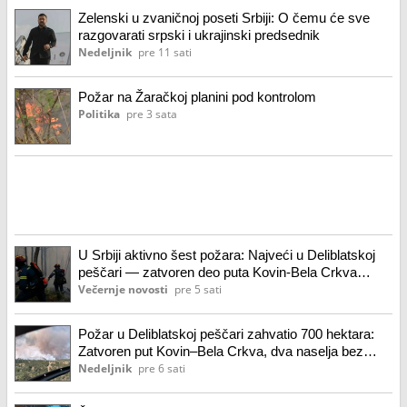
Zelenski u zvaničnoj poseti Srbiji: O čemu će sve
razgovarati srpski i ukrajinski predsednik
Nedeljnik
pre 11 sati
Požar na Žaračkoj planini pod kontrolom
Politika
pre 3 sata
U Srbiji aktivno šest požara: Najveći u Deliblatskoj
peščari — zatvoren deo puta Kovin-Bela Crkva
(video)
Večernje novosti
pre 5 sati
Požar u Deliblatskoj peščari zahvatio 700 hektara:
Zatvoren put Kovin–Bela Crkva, dva naselja bez
struje
Nedeljnik
pre 6 sati