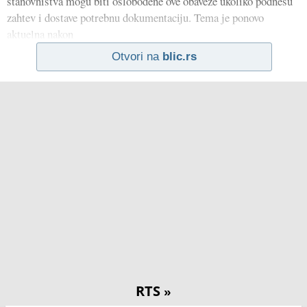
stanovništva mogu biti oslobođene ove obaveze ukoliko podnesu
zahtev i dostave potrebnu dokumentaciju. Tema je ponovo
aktuelna nakon
Otvori na
blic.rs
RTS
»