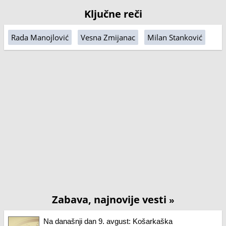
Ključne reči
Rada Manojlović
Vesna Zmijanac
Milan Stanković
Zabava, najnovije vesti
»
Na današnji dan 9. avgust: Košarkaška