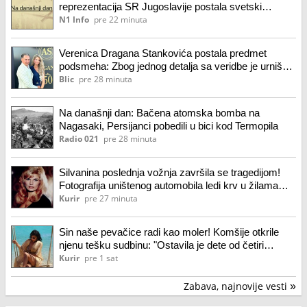
reprezentacija SR Jugoslavije postala svetski
šampion
N1 Info
pre 22 minuta
Verenica Dragana Stankovića postala predmet
podsmeha: Zbog jednog detalja sa veridbe je urnišu
na mrežama: "Bukvalno dva dinara"
Blic
pre 28 minuta
Na današnji dan: Bačena atomska bomba na
Nagasaki, Persijanci pobedili u bici kod Termopila
Radio 021
pre 28 minuta
Silvanina poslednja vožnja završila se tragedijom!
Fotografija uništenog automobila ledi krv u žilama
(foto)
Kurir
pre 27 minuta
Sin naše pevačice radi kao moler! Komšije otkrile
njenu tešku sudbinu: "Ostavila je dete od četiri
godine, maltretirali su je"
Kurir
pre 1 sat
Zabava, najnovije vesti
»