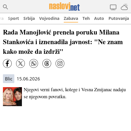
ra
Sport
Srbija
Vojvodina
Zabava
Teh
Auto
Putovanja
Rada Manojlović prenela poruku Milana
Stankovića i iznenadila javnost: "Ne znam
kako može da izdrži"
Blic
15.06.2026
Njegovi verni fanovi, kolege i Vesna Zmijanac nadaju
se njegovom povratku.