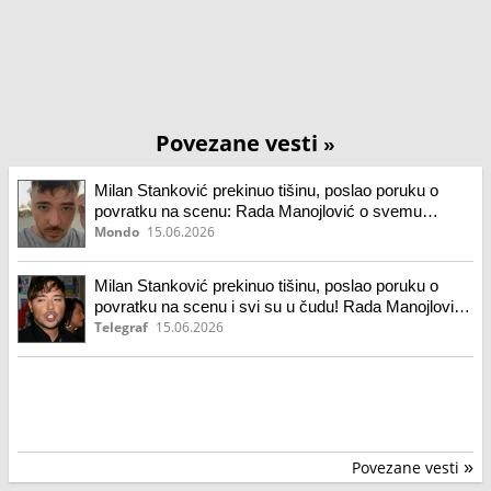
Povezane vesti
»
Milan Stanković prekinuo tišinu, poslao poruku o
povratku na scenu: Rada Manojlović o svemu
obavestila javnost
Mondo
15.06.2026
Milan Stanković prekinuo tišinu, poslao poruku o
povratku na scenu i svi su u čudu! Rada Manojlović
prenela...
Telegraf
15.06.2026
Povezane vesti
»