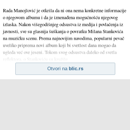
Rada Manojlović je otkrila da ni ona nema konkretne informacije
o njegovom albumu i da je iznenađena mogućnošću njegovog
izlaska. Nakon višegodišnjeg odsustva iz medija i povlačenja iz
javnosti, sve su glasnija šuškanja o povratku Milana Stankovića
na muzičku scenu. Prema najnovijim navodima, popularni pevač
uveliko priprema novi album koji bi svetlost dana mogao da
ugleda već ove jeseni. Tokom svog odsustva daleko od svetla
reflektora, o Stankoviću su kružile
Otvori na
blic.rs