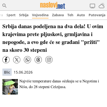
ra
Sport
Srbija
Vojvodina
Zabava
Teh
Auto
Putovanja
Srbija danas podeljena na dva dela! U ovim
krajevima prete pljuskovi, grmljavina i
nepogode, a evo gde će se građani "pržiti"
na skoro 30 stepeni
Blic
15.06.2026
Najviše temperature danas očekuju se u Negotinu i
Nišu, do 28 stepeni Celzijusa.