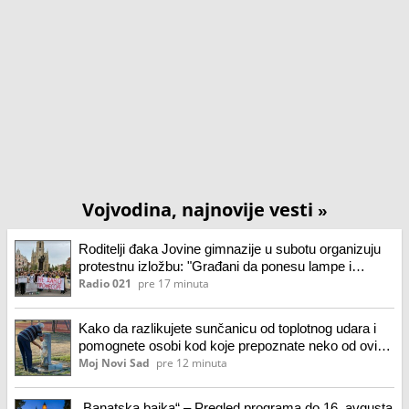
Vojvodina, najnovije vesti
»
Roditelji đaka Jovine gimnazije u subotu organizuju
protestnu izložbu: "Građani da ponesu lampe i
telefone"
Radio 021
pre 17 minuta
Kako da razlikujete sunčanicu od toplotnog udara i
pomognete osobi kod koje prepoznate neko od ovih
stanja
Moj Novi Sad
pre 12 minuta
„Banatska bajka“ – Pregled programa do 16. avgusta