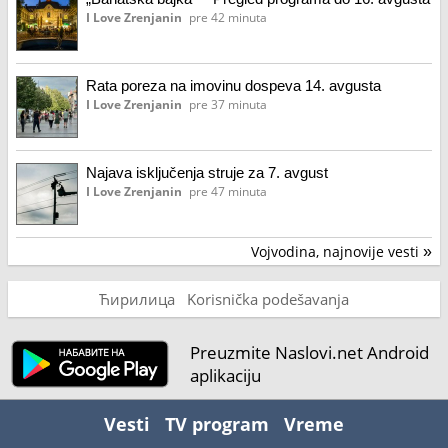
I Love Zrenjanin
pre 42 minuta
Rata poreza na imovinu dospeva 14. avgusta
I Love Zrenjanin
pre 37 minuta
Najava isključenja struje za 7. avgust
I Love Zrenjanin
pre 47 minuta
Vojvodina, najnovije vesti
»
Ћирилица
Korisnička podešavanja
Preuzmite Naslovi.net Android
aplikaciju
Vesti
TV program
Vreme