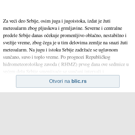
Za veći deo Srbije, osim juga i jugoistoka, izdat je žuti
meteoalarm zbog pljuskova i grmljavine. Severne i centralne
predele Srbije danas očekuje promenljivo oblačno, nestabilno i
svežije vreme, zbog čega je u tim delovima zemlje na snazi žuti
meteoalarm. Na jugu i istoku Srbije zadržaće se uglavnom
sunčano, suvo i toplo vreme. Po prognozi Republičkog
hidrometeorološkog zavoda ( RHMZ) prvog dana ove sedmice u
većem delu Srbije smenjivaće se sunčani intervali i
Otvori na
blic.rs