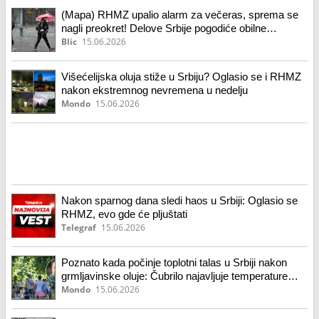
(Mapa) RHMZ upalio alarm za večeras, sprema se
nagli preokret! Delove Srbije pogodiće obilne
padavine i grmljavina, a evo kada stiže tropskih 35
Blic
15.06.2026
stepeni
Višećelijska oluja stiže u Srbiju? Oglasio se i RHMZ
nakon ekstremnog nevremena u nedelju
Mondo
15.06.2026
Nakon sparnog dana sledi haos u Srbiji: Oglasio se
RHMZ, evo gde će pljuštati
Telegraf
15.06.2026
Poznato kada počinje toplotni talas u Srbiji nakon
grmljavinske oluje: Čubrilo najavljuje temperature
iznad 36 stepeni
Mondo
15.06.2026