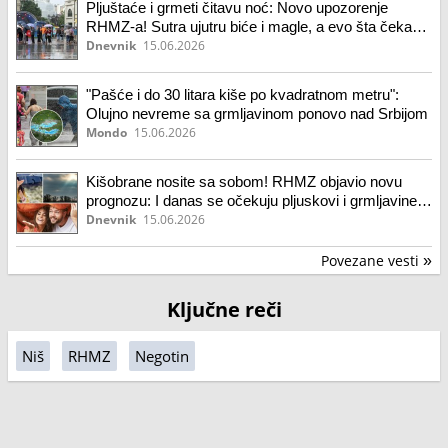
Pljuštaće i grmeti čitavu noć: Novo upozorenje
RHMZ-a! Sutra ujutru biće i magle, a evo šta čeka
Vojvodinu sredinom nedelje
Dnevnik
15.06.2026
"Pašće i do 30 litara kiše po kvadratnom metru":
Olujno nevreme sa grmljavinom ponovo nad Srbijom
Mondo
15.06.2026
Kišobrane nosite sa sobom! RHMZ objavio novu
prognozu: I danas se očekuju pljuskovi i grmljavine,
evo kada se vreme vraća u normalu
Dnevnik
15.06.2026
Povezane vesti
»
Ključne reči
Niš
RHMZ
Negotin