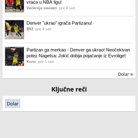
vraća u NBA ligu!
Večernje novosti
pre 4 sati
Denver "ukrao" igrača Partizanu!
B92
pre 4 sati
Partizan ga merkao - Denver ga ukrao! Neočekivan
potez Nagetsa: Jokić dobija pojačanje iz Evrolige!
Kurir
pre 5 sati
Dolar
»
Ključne reči
Dolar