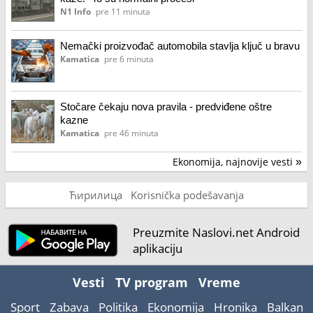
N1 Info
pre 11 minuta
Nemački proizvođač automobila stavlja ključ u bravu
Kamatica
pre 6 minuta
Stočare čekaju nova pravila - predviđene oštre
kazne
Kamatica
pre 46 minuta
Ekonomija, najnovije vesti
»
Ћирилица
Korisnička podešavanja
Preuzmite Naslovi.net Android
aplikaciju
Vesti
TV program
Vreme
Sport
Zabava
Politika
Ekonomija
Hronika
Balkan