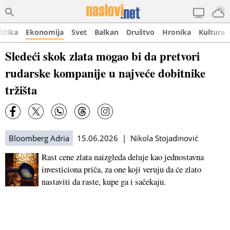
litika
Ekonomija
Svet
Balkan
Društvo
Hronika
Kultura
Sledeći skok zlata mogao bi da pretvori
rudarske kompanije u najveće dobitnike
tržišta
Bloomberg Adria
15.06.2026 | Nikola Stojadinović
Rast cene zlata naizgleda deluje kao jednostavna
investiciona priča, za one koji veruju da će zlato
nastaviti da raste, kupe ga i sačekaju.