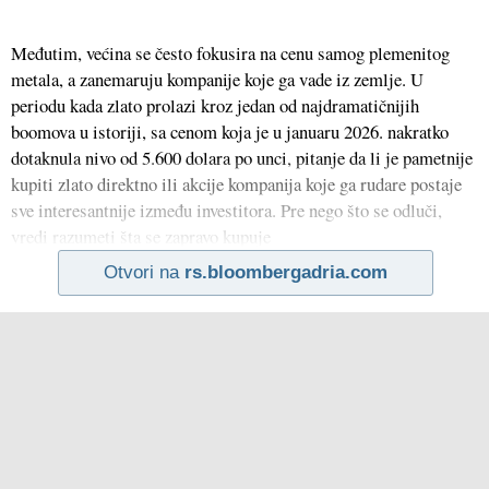
Međutim, većina se često fokusira na cenu samog plemenitog
metala, a zanemaruju kompanije koje ga vade iz zemlje. U
periodu kada zlato prolazi kroz jedan od najdramatičnijih
boomova u istoriji, sa cenom koja je u januaru 2026. nakratko
dotaknula nivo od 5.600 dolara po unci, pitanje da li je pametnije
kupiti zlato direktno ili akcije kompanija koje ga rudare postaje
sve interesantnije između investitora. Pre nego što se odluči,
vredi razumeti šta se zapravo kupuje
Otvori na
rs.bloombergadria.com