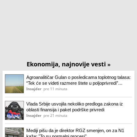
Ekonomija, najnovije vesti
»
Agroanalitičar Gulan o posledicama toplotnog talasa:
“Tek će se videti razmere štete u poljoprivredi”
(VIDEO)
Insajder
pre 11 minuta
Vlada Srbije usvojila nekoliko predloga zakona iz
oblasti finansija i paket podrške privredi
Insajder
pre 21 minuta
Mediji pišu da je direktor RGZ smenjen, on za N1
kaže: "To su normalni procesi"