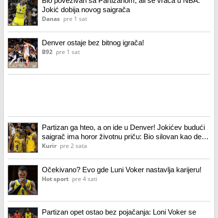
Bio povezivan sa Partizanom, ali se vraća u NBA:
Jokić dobija novog saigrača
Danas
pre 1 sat
Denver ostaje bez bitnog igrača!
B92
pre 1 sat
Partizan ga hteo, a on ide u Denver! Jokićev budući
saigrač ima horor životnu priču: Bio silovan kao dete,
proživeo pravi pakao, pa utehu našao u košarci!
Kurir
pre 2 sata
Očekivano? Evo gde Luni Voker nastavlja karijeru!
Hot sport
pre 4 sati
Partizan opet ostao bez pojačanja: Loni Voker se