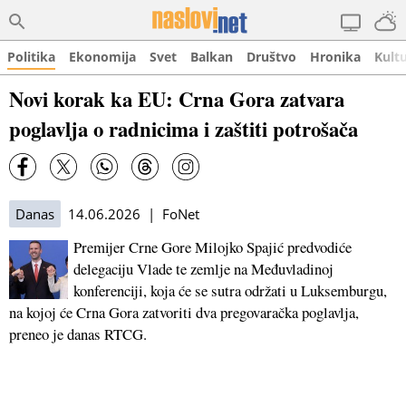
Politika
Ekonomija
Svet
Balkan
Društvo
Hronika
Kult
Novi korak ka EU: Crna Gora zatvara
poglavlja o radnicima i zaštiti potrošača
Danas
14.06.2026 | FoNet
Premijer Crne Gore Milojko Spajić predvodiće
delegaciju Vlade te zemlje na Međuvladinoj
konferenciji, koja će se sutra održati u Luksemburgu,
na kojoj će Crna Gora zatvoriti dva pregovaračka poglavlja,
preneo je danas RTCG.