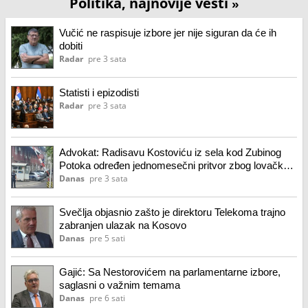
Politika, najnovije vesti
»
Vučić ne raspisuje izbore jer nije siguran da će ih
dobiti
Radar
pre 3 sata
Statisti i epizodisti
Radar
pre 3 sata
Advokat: Radisavu Kostoviću iz sela kod Zubinog
Potoka određen jednomesečni pritvor zbog lovačke
puške
Danas
pre 3 sata
Svečlja objasnio zašto je direktoru Telekoma trajno
zabranjen ulazak na Kosovo
Danas
pre 5 sati
Gajić: Sa Nestorovićem na parlamentarne izbore,
saglasni o važnim temama
Danas
pre 6 sati