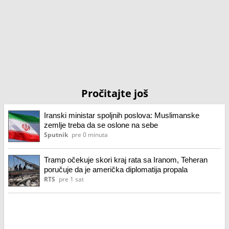
Pročitajte još
Iranski ministar spoljnih poslova: Muslimanske
zemlje treba da se oslone na sebe
Sputnik
pre 0 minuta
Tramp očekuje skori kraj rata sa Iranom, Teheran
poručuje da je američka diplomatija propala
RTS
pre 1 sat