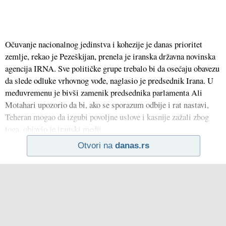
Očuvanje nacionalnog jedinstva i kohezije je danas prioritet
zemlje, rekao je Pezeškijan, prenela je iranska državna novinska
agencija IRNA. Sve političke grupe trebalo bi da osećaju obavezu
da slede odluke vrhovnog vođe, naglasio je predsednik Irana. U
međuvremenu je bivši zamenik predsednika parlamenta Ali
Motahari upozorio da bi, ako se sporazum odbije i rat nastavi,
Teheran mogao da izgubi povoljne uslove i kasnije zažali zbog
toga, objavio je iranski medij
Otvori na
danas.rs