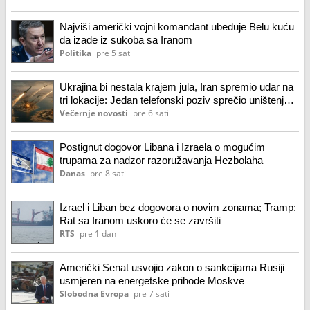
Najviši američki vojni komandant ubeđuje Belu kuću
da izađe iz sukoba sa Iranom
Politika
pre 5 sati
Ukrajina bi nestala krajem jula, Iran spremio udar na
tri lokacije: Jedan telefonski poziv sprečio uništenje,
sve otkrio ajatolahov savetnik
Večernje novosti
pre 6 sati
Postignut dogovor Libana i Izraela o mogućim
trupama za nadzor razoružavanja Hezbolaha
Danas
pre 8 sati
Izrael i Liban bez dogovora o novim zonama; Tramp:
Rat sa Iranom uskoro će se završiti
RTS
pre 1 dan
Američki Senat usvojio zakon o sankcijama Rusiji
usmjeren na energetske prihode Moskve
Slobodna Evropa
pre 7 sati