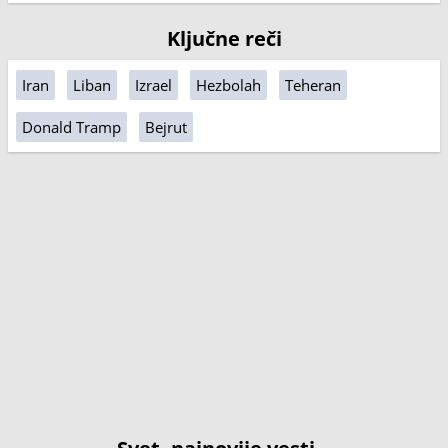
Ključne reči
Iran
Liban
Izrael
Hezbolah
Teheran
Donald Tramp
Bejrut