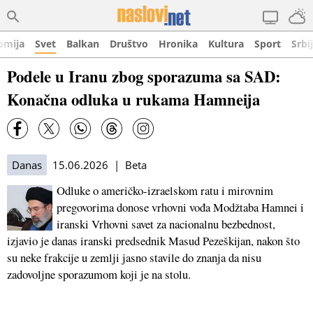
omija
Svet
Balkan
Društvo
Hronika
Kultura
Sport
Srbi
Podele u Iranu zbog sporazuma sa SAD:
Konačna odluka u rukama Hamneija
Danas
15.06.2026 | Beta
Odluke o američko-izraelskom ratu i mirovnim
pregovorima donose vrhovni vođa Modžtaba Hamnei i
iranski Vrhovni savet za nacionalnu bezbednost,
izjavio je danas iranski predsednik Masud Pezeškijan, nakon što
su neke frakcije u zemlji jasno stavile do znanja da nisu
zadovoljne sporazumom koji je na stolu.