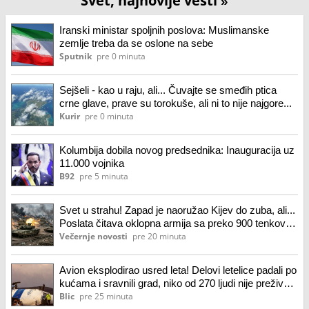
Svet, najnovije vesti
»
Iranski ministar spoljnih poslova: Muslimanske
zemlje treba da se oslone na sebe
Sputnik
pre 0 minuta
Sejšeli - kao u raju, ali... Čuvajte se smeđih ptica
crne glave, prave su torokuše, ali ni to nije najgore...
Kurir
pre 0 minuta
Kolumbija dobila novog predsednika: Inauguracija uz
11.000 vojnika
B92
pre 5 minuta
Svet u strahu! Zapad je naoružao Kijev do zuba, ali...
Poslata čitava oklopna armija sa preko 900 tenkova!
Gde su nestali?
Večernje novosti
pre 20 minuta
Avion eksplodirao usred leta! Delovi letelice padali po
kućama i sravnili grad, niko od 270 ljudi nije preživeo:
noć kada je nebo gorelo
Blic
pre 25 minuta