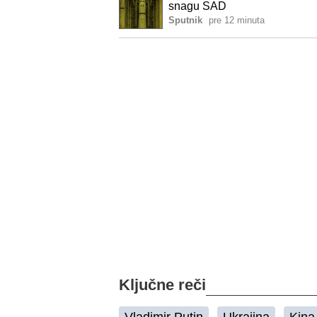
snagu SAD
Sputnik
pre 12 minuta
Ključne reči
Vladimir Putin
Ukrajina
Kina