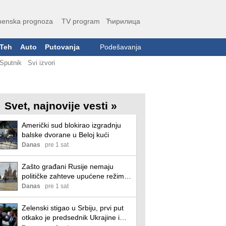
enska prognoza
TV program
Ћирилица
Teh
Auto
Putovanja
Podešavanja
Sputnik
Svi izvori
Svet, najnovije vesti »
Američki sud blokirao izgradnju
balske dvorane u Beloj kući
Danas
pre 1 sat
Zašto građani Rusije nemaju
političke zahteve upućene režimu
ili zaista veruju da Putin „bolje
Danas
pre 1 sat
razume šta se događa“?
Zelenski stigao u Srbiju, prvi put
otkako je predsednik Ukrajine i