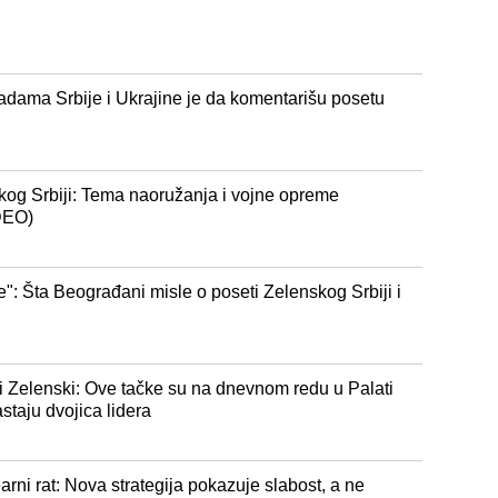
adama Srbije i Ukrajine je da komentarišu posetu
kog Srbiji: Tema naoružanja i vojne opreme
IDEO)
e": Šta Beograđani misle o poseti Zelenskog Srbiji i
 i Zelenski: Ove tačke su na dnevnom redu u Palati
staju dvojica lidera
ni rat: Nova strategija pokazuje slabost, a ne