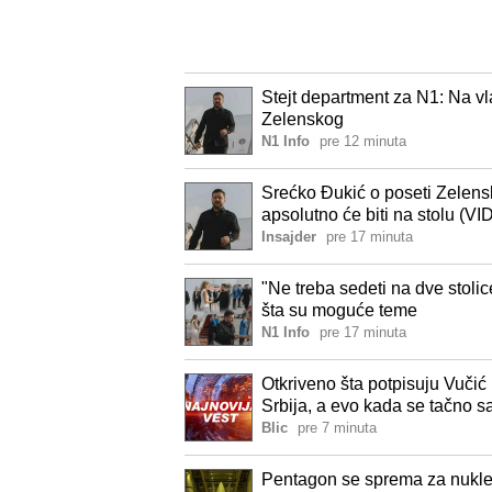
Stejt department za N1: Na vl
Zelenskog
N1 Info
pre 12 minuta
Srećko Đukić o poseti Zelens
apsolutno će biti na stolu (V
Insajder
pre 17 minuta
"Ne treba sedeti na dve stolic
šta su moguće teme
N1 Info
pre 17 minuta
Otkriveno šta potpisuju Vučić
Srbija, a evo kada se tačno sa
Blic
pre 7 minuta
Pentagon se sprema za nuklear