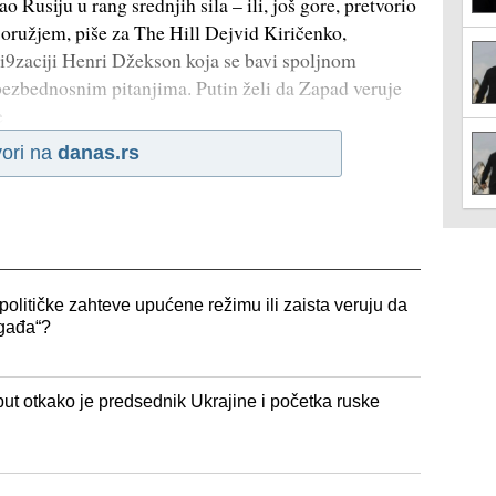
 Rusiju u rang srednjih sila – ili, još gore, pretvorio
 oružjem, piše za The Hill Dejvid Kiričenko,
ni9zaciji Henri Džekson koja se bavi spoljnom
zbednosnim pitanjima. Putin želi da Zapad veruje
e
ori na
danas.rs
olitičke zahteve upućene režimu ili zaista veruju da
ogađa“?
 put otkako je predsednik Ukrajine i početka ruske