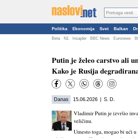
Politika
Ekonomija
Svet
Balkan
Dr
Beta
N1
Insajder
BBC News
Euronews
B
Putin je želeo carstvo ali u
Kako je Rusija degradirana
Danas
15.06.2026 | S. D.
Vladimir Putin je izvršio inv
veličinu.
Umesto toga, mogao bi ući u i