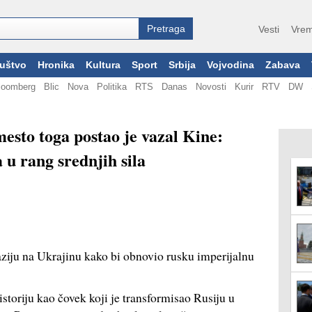
Vesti
Vrem
uštvo
Hronika
Kultura
Sport
Srbija
Vojvodina
Zabava
loomberg
Blic
Nova
Politika
RTS
Danas
Novosti
Kurir
RTV
DW
mesto toga postao je vazal Kine:
 u rang srednjih sila
aziju na Ukrajinu kako bi obnovio rusku imperijalnu
storiju kao čovek koji je transformisao Rusiju u