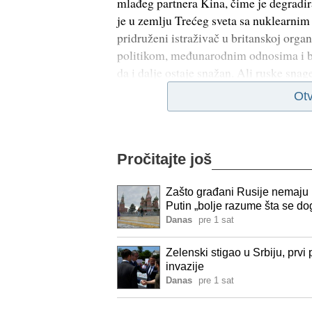
mlađeg partnera Kina, čime je degradirao
je u zemlju Trećeg sveta sa nuklearnim
pridruženi istraživač u britanskoj orga
politikom, međunarodnim odnosima i be
da i dalje ostaje snažan. Ali ruske snag
Otv
Pročitajte još
Zašto građani Rusije nemaju p
Putin „bolje razume šta se d
Danas
pre 1 sat
Zelenski stigao u Srbiju, prvi
invazije
Danas
pre 1 sat