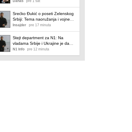
početka ruske invazije
Danas
pre 1 sat
Srećko Đukić o poseti Zelenskog
Srbiji: Tema naoružanja i vojne
opreme apsolutno će biti na stolu
Insajder
pre 17 minuta
(VIDEO)
Stejt department za N1: Na
vladama Srbije i Ukrajine je da
komentarišu posetu Zelenskog
N1 Info
pre 12 minuta