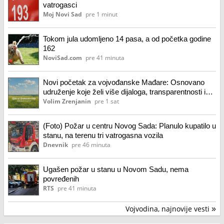
vatrogasci
Moj Novi Sad
pre 1 minut
Tokom jula udomljeno 14 pasa, a od početka godine
162
NoviSad.com
pre 41 minuta
Novi početak za vojvođanske Mađare: Osnovano
udruženje koje želi više dijaloga, transparentnosti i
ravnomerniji razvoj Banata Civilno udruženje
Volim Zrenjanin
pre 1 sat
Vojvođanski Mađari – Novi početak (VMU)
(Foto) Požar u centru Novog Sada: Planulo kupatilo u
stanu, na terenu tri vatrogasna vozila
Dnevnik
pre 46 minuta
Ugašen požar u stanu u Novom Sadu, nema
povređenih
RTS
pre 41 minuta
Vojvodina, najnovije vesti
»