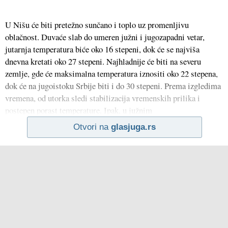
U Nišu će biti pretežno sunčano i toplo uz promenljivu
oblačnost. Duvaće slab do umeren južni i jugozapadni vetar,
jutarnja temperatura biće oko 16 stepeni, dok će se najviša
dnevna kretati oko 27 stepeni. Najhladnije će biti na severu
zemlje, gde će maksimalna temperatura iznositi oko 22 stepena,
dok će na jugoistoku Srbije biti i do 30 stepeni. Prema izgledima
vremena, od utorka sledi stabilizacija vremenskih prilika i
postepen porast temperature. Ipak, u južnim
Otvori na
glasjuga.rs