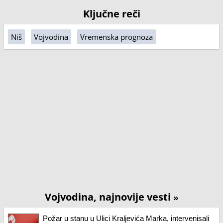
Ključne reči
Niš
Vojvodina
Vremenska prognoza
Vojvodina, najnovije vesti
»
Požar u stanu u Ulici Kraljevića Marka, intervenisali