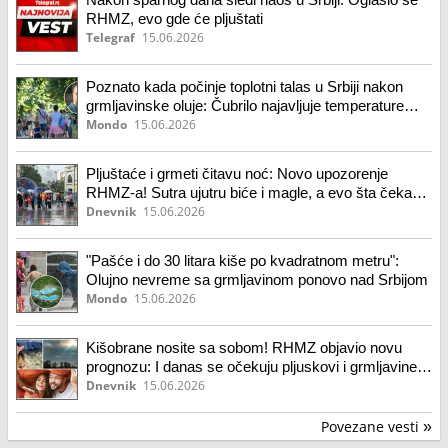
RHMZ, evo gde će pljuštati
Telegraf
15.06.2026
Poznato kada počinje toplotni talas u Srbiji nakon
grmljavinske oluje: Čubrilo najavljuje temperature
iznad 36 stepeni
Mondo
15.06.2026
Pljuštaće i grmeti čitavu noć: Novo upozorenje
RHMZ-a! Sutra ujutru biće i magle, a evo šta čeka
Vojvodinu sredinom nedelje
Dnevnik
15.06.2026
"Pašće i do 30 litara kiše po kvadratnom metru":
Olujno nevreme sa grmljavinom ponovo nad Srbijom
Mondo
15.06.2026
Kišobrane nosite sa sobom! RHMZ objavio novu
prognozu: I danas se očekuju pljuskovi i grmljavine,
evo kada se vreme vraća u normalu
Dnevnik
15.06.2026
Povezane vesti
»