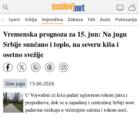
ra
Sport
Srbija
Vojvodina
Zabava
Teh
Auto
Putovanja
Vremenska prognoza za 15. jun: Na jugu
Srbije sunčano i toplo, na severu kiša i
osetno svežije
Glas juga
15.06.2026
U Vojvodini će kiša padati uglavnom tokom jutra i
prepodneva, dok se u zapadnoj i centralnoj Srbiji nove
padavine očekuju u večernjim satima i tokom noći.