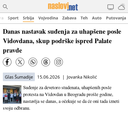
ra
Sport
Srbija
Vojvodina
Zabava
Teh
Auto
Putovanja
Danas nastavak suđenja za uhapšene posle
Vidovdana, skup podrške ispred Palate
pravde
Glas Šumadije
15.06.2026 | Jovanka Nikolić
Suđenje za devetoro studenata, uhapšenih posle
protesta na Vidovdan u Beogradu prošle godine,
nastavlja se danas, a očekuje se da će oni tada izneti
svoju odbranu.