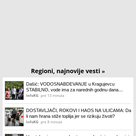
Regioni, najnovije vesti
»
Dašić: VODOSNABDEVANJE u Kragujevcu
STABILNO, vode ima za narednih godinu dana
(FOTO)
InfoKG
pre 13 minuta
DOSTAVLJAČI, ROKOVI I HAOS NA ULICAMA: Da
li nam hrana stiže toplija jer se rizikuju životi?
InfoKG
pre 8 minuta