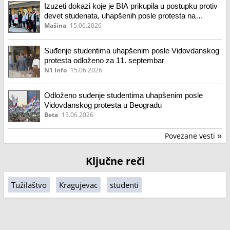
Izuzeti dokazi koje je BIA prikupila u postupku protiv
devet studenata, uhapšenih posle protesta na
Vidovdan prošle godine
Mašina
15.06.2026
Suđenje studentima uhapšenim posle Vidovdanskog
protesta odloženo za 11. septembar
N1 Info
15.06.2026
Odloženo suđenje studentima uhapšenim posle
Vidovdanskog protesta u Beogradu
Beta
15.06.2026
Povezane vesti
»
Ključne reči
Tužilaštvo
Kragujevac
studenti