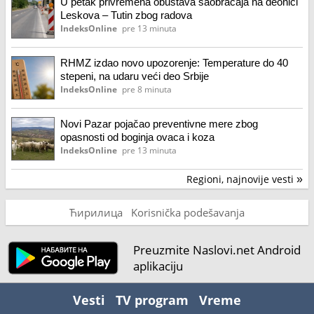
U petak privremena obustava saobraćaja na deonici
Leskova – Tutin zbog radova
IndeksOnline
pre 13 minuta
RHMZ izdao novo upozorenje: Temperature do 40
stepeni, na udaru veći deo Srbije
IndeksOnline
pre 8 minuta
Novi Pazar pojačao preventivne mere zbog
opasnosti od boginja ovaca i koza
IndeksOnline
pre 13 minuta
Regioni, najnovije vesti
»
Ћирилица
Korisnička podešavanja
Preuzmite Naslovi.net Android
aplikaciju
Vesti
TV program
Vreme