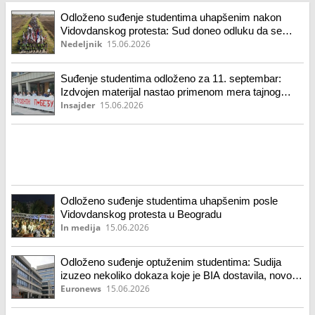
Odloženo suđenje studentima uhapšenim nakon
Vidovdanskog protesta: Sud doneo odluku da se
dokazni materijal izdvoji kao nezakonit
Nedeljnik
15.06.2026
Suđenje studentima odloženo za 11. septembar:
Izdvojen materijal nastao primenom mera tajnog
nadzora (VIDEO)
Insajder
15.06.2026
Odloženo suđenje studentima uhapšenim posle
Vidovdanskog protesta u Beogradu
In medija
15.06.2026
Odloženo suđenje optuženim studentima: Sudija
izuzeo nekoliko dokaza koje je BIA dostavila, novo
ročište u septembru
Euronews
15.06.2026