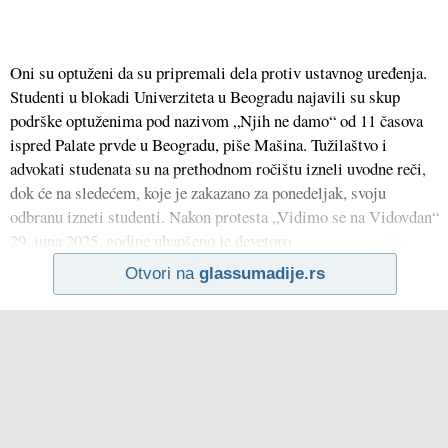
Oni su optuženi da su pripremali dela protiv ustavnog uređenja.
Studenti u blokadi Univerziteta u Beogradu najavili su skup
podrške optuženima pod nazivom „Njih ne damo“ od 11 časova
ispred Palate prvde u Beogradu, piše Mašina. Tužilaštvo i
advokati studenata su na prethodnom ročištu izneli uvodne reči,
dok će na sledećem, koje je zakazano za ponedeljak, svoju
odbranu izneti studenti. Nakon protesta „Vidimo se na Vidovdan“
29. juna 2025. godine uhapšeno je devetoro
Otvori na
glassumadije.rs