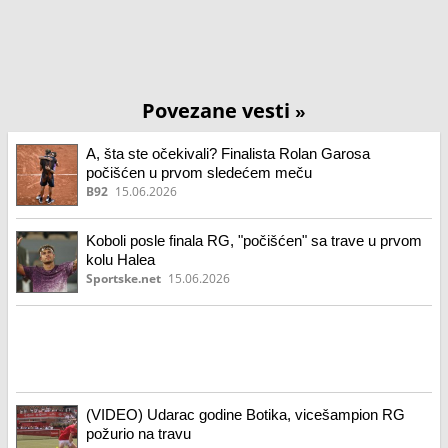
Povezane vesti
»
A, šta ste očekivali? Finalista Rolan Garosa
počišćen u prvom sledećem meču
B92
15.06.2026
Koboli posle finala RG, "počišćen" sa trave u prvom
kolu Halea
Sportske.net
15.06.2026
(VIDEO) Udarac godine Botika, vicešampion RG
požurio na travu