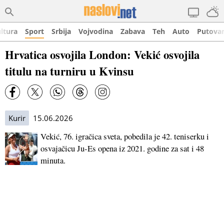
ltura
Sport
Srbija
Vojvodina
Zabava
Teh
Auto
Putova
Hrvatica osvojila London: Vekić osvojila
titulu na turniru u Kvinsu
Kurir
15.06.2026
Vekić, 76. igračica sveta, pobedila je 42. teniserku i
osvajačicu Ju-Es opena iz 2021. godine za sat i 48
minuta.