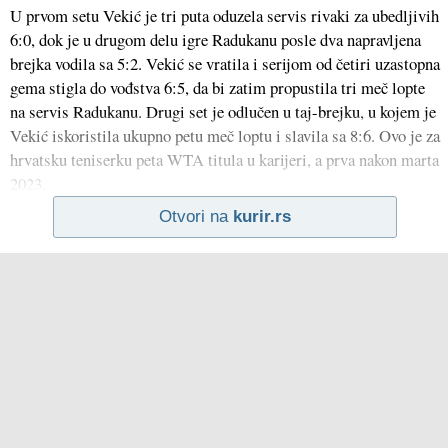
U prvom setu Vekić je tri puta oduzela servis rivaki za ubedljivih
6:0, dok je u drugom delu igre Radukanu posle dva napravljena
brejka vodila sa 5:2. Vekić se vratila i serijom od četiri uzastopna
gema stigla do vođstva 6:5, da bi zatim propustila tri meč lopte
na servis Radukanu. Drugi set je odlučen u taj-brejku, u kojem je
Vekić iskoristila ukupno petu meč loptu i slavila sa 8:6. Ovo je za
hrvatsku teniserku peta WTA titula u karijeri, a prva nakon marta
2023.
Otvori na
kurir.rs