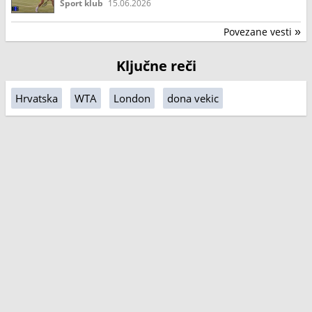
Sport klub
15.06.2026
Povezane vesti
»
Ključne reči
Hrvatska
WTA
London
dona vekic