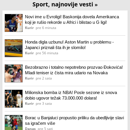
Sport, najnovije vesti
»
Novi ime u Evroligi! Baskonija dovela Amerikanca
koji je rušio rekorde u Africi i blistao u G ligi!
Kurir
pre 6 minuta
Honda digla uzbunu! Aston Martin u problemu -
Japanci priznali šta ih je slomilo!
Kurir
pre 56 minuta
Bezobrazno i totalno nepotrebno prozvao Đokovića!
Mladi teniser iz čista mira udario na Novaka
Kurir
pre 2 sata
Milionska bomba iz NBA! Posle sezone iz snova
dobio ugovor težak 73.000.000 dolara!
Kurir
pre 3 sata
Borac u Banjaluci propustio priliku da ubedljivije slavi
sa igračem više
Danas
pre 5 sati