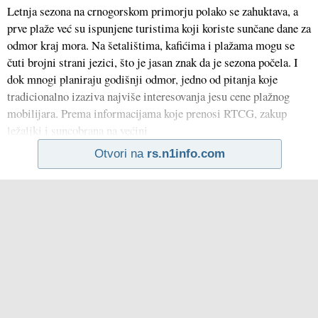
Letnja sezona na crnogorskom primorju polako se zahuktava, a
prve plaže već su ispunjene turistima koji koriste sunčane dane za
odmor kraj mora. Na šetalištima, kafićima i plažama mogu se
čuti brojni strani jezici, što je jasan znak da je sezona počela. I
dok mnogi planiraju godišnji odmor, jedno od pitanja koje
tradicionalno izaziva najviše interesovanja jesu cene plažnog
mobilijara. Prema informacijama koje prenosi RTCG, zakup
ležaljki i suncobrana na većini
Otvori na
rs.n1info.com