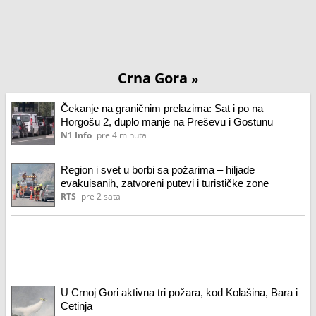
Crna Gora
»
Čekanje na graničnim prelazima: Sat i po na
Horgošu 2, duplo manje na Preševu i Gostunu
N1 Info
pre 4 minuta
Region i svet u borbi sa požarima – hiljade
evakuisanih, zatvoreni putevi i turističke zone
RTS
pre 2 sata
U Crnoj Gori aktivna tri požara, kod Kolašina, Bara i
Cetinja