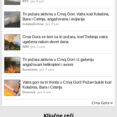
RTV
pre 4 sati
Tri požara aktivna u Crnoj Gori: Vatra kod Kolašina,
Bara i Cetinja, angažovana i avijacija
IndeksOnline
pre 4 sati
Crna Gora se bori sa tri požara, kod Trebinja vatra
ugašena nakon devet dana
NIN
pre 3 sata
Tri požara aktivna u Crnoj Gori: U gašenju
angažovani helikopteri i avioni
Euronews
pre 3 sata
Vatra gori na tri fronta u Crnoj Gori! Požari bukte kod
Kolašina, Bara i Cetinja
Dnevnik
pre 4 sati
Crna Gora
»
Ključne reči