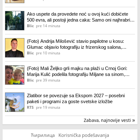
Ako uspete da provedete noć u ovoj kući dobićete
500 evra, ali postoji jedna caka: Samo oni najhrabriji
uspeju da dočekaju jutro
Blic
pre 14 minuta
(Foto) Andrija Milošević stavio papilotne u kosu:
Glumac objavio fotografiju iz frizerskog salona,
spreman za novu transformaciju
Blic
pre 10 minuta
(Foto) Mali Željko grli majku na plaži u Crnoj Gori:
Marija Kulić podelila fotografiju Miljane sa sinom,
jedan detalj svi komentarišu
Blic
pre 39 minuta
Zlatibor se povezuje sa Ekspom 2027 – posebni
paketi i programi za goste svetske izložbe
RTS
pre 19 minuta
Zabava, najnovije vesti
»
Ћирилица
Korisnička podešavanja