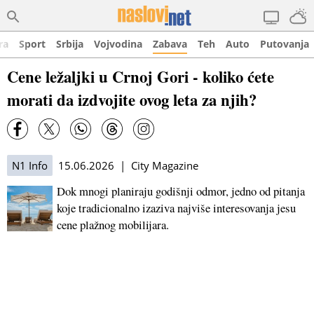
ra
Sport
Srbija
Vojvodina
Zabava
Teh
Auto
Putovanja
Cene ležaljki u Crnoj Gori - koliko ćete
morati da izdvojite ovog leta za njih?
N1 Info
15.06.2026 | City Magazine
Dok mnogi planiraju godišnji odmor, jedno od pitanja
koje tradicionalno izaziva najviše interesovanja jesu
cene plažnog mobilijara.