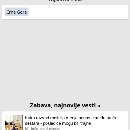
Crna Gora
Zabava, najnovije vesti
»
Kako razvod roditelja menja odnos između braće i
sestara - posledice mogu biti trajne
N1 Info
pre 4 minuta