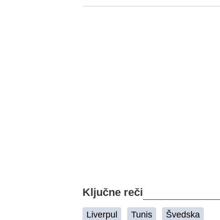
Ključne reči
Liverpul
Tunis
Švedska