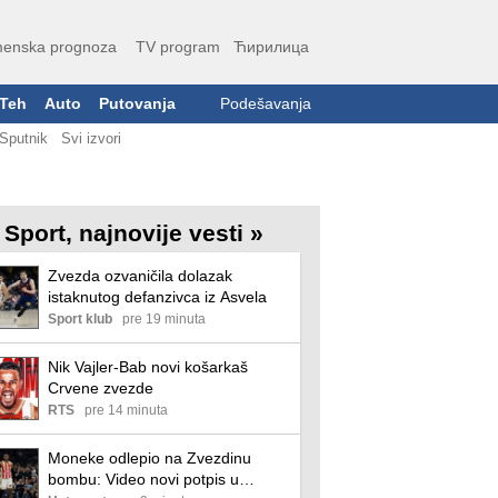
enska prognoza
TV program
Ћирилица
Teh
Auto
Putovanja
Podešavanja
Sputnik
Svi izvori
Sport, najnovije vesti »
Zvezda ozvaničila dolazak
istaknutog defanzivca iz Asvela
Sport klub
pre 19 minuta
Nik Vajler-Bab novi košarkaš
Crvene zvezde
RTS
pre 14 minuta
Moneke odlepio na Zvezdinu
bombu: Video novi potpis u