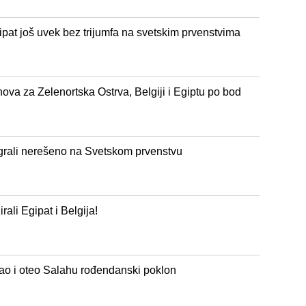
pat još uvek bez trijumfa na svetskim prvenstvima
nova za Zelenortska Ostrva, Belgiji i Egiptu po bod
igrali nerešeno na Svetskom prvenstvu
rali Egipat i Belgija!
šao i oteo Salahu rođendanski poklon