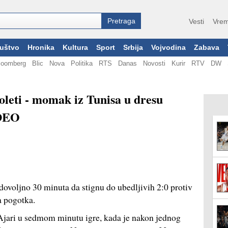
Vesti
Vrem
uštvo
Hronika
Kultura
Sport
Srbija
Vojvodina
Zabava
loomberg
Blic
Nova
Politika
RTS
Danas
Novosti
Kurir
RTV
DW
oleti - momak iz Tunisa u dresu
IDEO
dovoljno 30 minuta da stignu do ubedljivih 2:0 protiv
a pogotka.
 Ajari u sedmom minutu igre, kada je nakon jednog