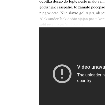
odbitka došao do lopte nešto malo van 
godišnjak i raspalio, te zamalo pocepa
njegov otac. Nije slavio gol Ajari, ali j
Aleksander Isak dobio sjajan pas u kon
sebi prostor za šut i sjajno