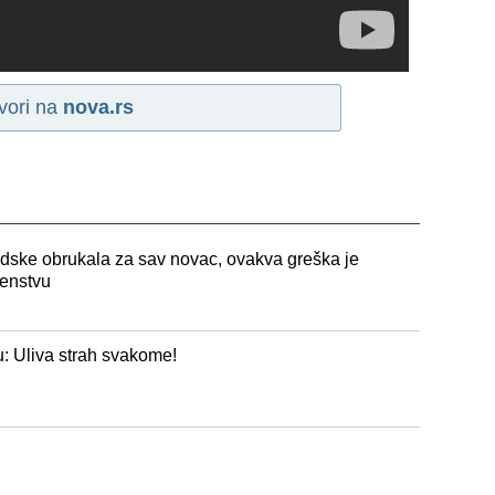
vori na
nova.rs
dske obrukala za sav novac, ovakva greška je
enstvu
 Uliva strah svakome!