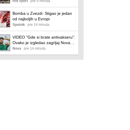
crveno-belom i odmah se oglasio!
Hot sport
pre 9 minuta
Bomba u Zvezdi: Stigao je jedan
od najboljih u Evropi
Sputnik
pre 14 minuta
VIDEO "Gde si brate antivakseru":
Ovako je izgledao zagrljaj Novaka
Đokovića i Vlade Georgijeva
Nova
pre 14 minuta