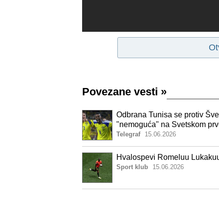
Ot
Povezane vesti
»
Odbrana Tunisa se protiv Šve
"nemoguća" na Svetskom prv
Telegraf
15.06.2026
Hvalospevi Romeluu Lukakuu:
Sport klub
15.06.2026