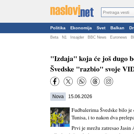
Politika
Ekonomija
Svet
Balkan
Dr
Beta
N1
Insajder
BBC News
Euronews
B
"Izdaja" koja će još dugo b
Švedske "razbio" svoje V
Nova
15.06.2026
Fudbalerima Švedske bilo je 
Tunisa, i to nakon dva prelep
Prvi je mrežu zatresao Jasin