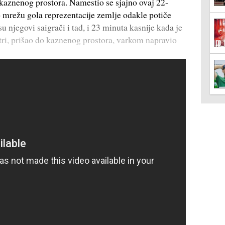
kaznenog prostora. Namestio se sjajno ovaj 22-
o mrežu gola reprezentacije zemlje odakle potiče
esu njegovi saigrači i tad, i 23 minuta kasnije kada je
tri, prišao do kaznenog prostora, varkom napravio