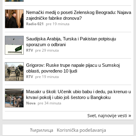
Nemački medij o poseti Zelenskog Beogradu: Najava
zajedničke fabrike dronova?
Radio 021
pre 19 minuta
Saudijska Arabija, Turska i Pakistan potpisuju
sporazum o odbrani
RTV
pre 29 minuta
Grigorov: Ruske trupe napale pijacu u Sumskoj
oblasti, povređeno 10 ljudi
RTV
pre 19 minuta
Masakr u školi: Učenik ubio babu i dedu, pa krenuo u
krvavi pokolj i ubio još šestoro u Bangkoku
Nova
pre 34 minuta
Svet, najnovije vesti
»
Ћирилица
Korisnička podešavanja