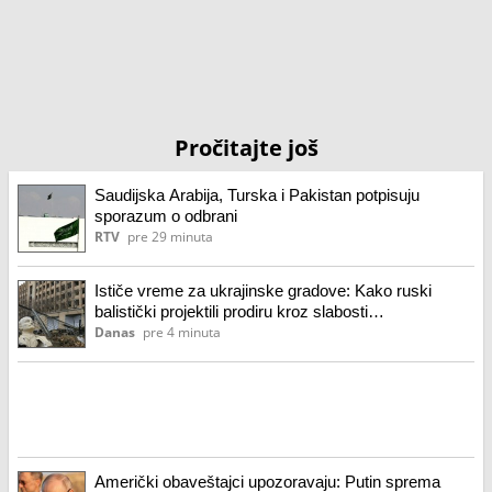
Pročitajte još
Saudijska Arabija, Turska i Pakistan potpisuju
sporazum o odbrani
RTV
pre 29 minuta
Ističe vreme za ukrajinske gradove: Kako ruski
balistički projektili prodiru kroz slabosti
protivvazdušne odbrane Kijeva
Danas
pre 4 minuta
Američki obaveštajci upozoravaju: Putin sprema