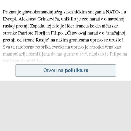
Priznanje glavnokomandujućeg savezničkim snagama NATO-a u
Evropi, Aleksusa Grinkeviča, uništilo je ceo narativ o navodnoj
ruskoj pretnji Zapadu, izjavio je lider francuske desničarske
stranke Patriote Florijan Filipo. „Čitav ovaj narativ o ‘značajnoj
pretnji od strane Rusije’ na našim granicama upravo se urušio!
Sva ta ratoborna retorika evrokrata upravo je razotkrivena kao
manipulacija osmišljena da nas gurne u rat“, napisao je Filipo na
društvenoj mreži Iks.
Otvori na
politika.rs