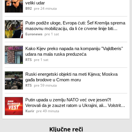
veliki udar
B92
pre 24 minuta
Putin podiže uloge, Evropa ćuti: Šef Kremlja sprema
masovnu mobilizaciju, da li će crvene linije biti
povučene?
Euronews
pre 1 sat
Kako Kijev preko napada na kompaniju "Vajldberis"
udara na mala ruska preduzeća
RTS
pre 1 sat
Ruski energetski objekti na meti Kijeva; Moskva
gađa brodove u Crnom moru
RTS
pre 59 minuta
Putin upada u zemlju NATO već ove jeseni?!
Verovali da je zauzet ratom u Ukrajini, ali... Volstrit
džurnal ekskluzivno objavio izveštaj obaveštajnih
Kurir
pre 49 minuta
službi SAD!
Ključne reči