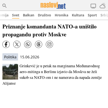
omija
Svet
Balkan
Društvo
Hronika
Kultura
Sport
Srbi
Priznanje komandanta NATO-a uništilo
propagandu protiv Moskve
Politika
15.06.2026
Grinkevič je u petak na marginama Međunarodnog
aero-mitinga u Berlinu izjavio da Moskva ne želi
sukob sa NATO-om i ne namerava da napada zemlje
Alijanse