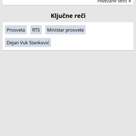
Povezane vesti
»
Ključne reči
Prosveta
RTS
Ministar prosvete
Dejan Vuk Stanković