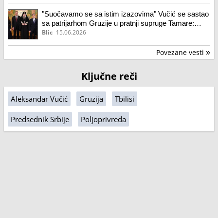
"Suočavamo se sa istim izazovima" Vučić se sastao
sa patrijarhom Gruzije u pratnji supruge Tamare:
"Nadam se da ćemo vas ugostiti" (foto, video)
Blic
15.06.2026
Povezane vesti
»
Ključne reči
Aleksandar Vučić
Gruzija
Tbilisi
Predsednik Srbije
Poljoprivreda