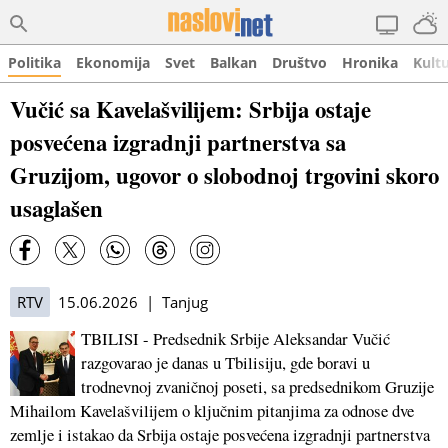
Politika
Ekonomija
Svet
Balkan
Društvo
Hronika
Kult
Vučić sa Kavelašvilijem: Srbija ostaje
posvećena izgradnji partnerstva sa
Gruzijom, ugovor o slobodnoj trgovini skoro
usaglašen
RTV
15.06.2026 | Tanjug
TBILISI - Predsednik Srbije Aleksandar Vučić
razgovarao je danas u Tbilisiju, gde boravi u
trodnevnoj zvaničnoj poseti, sa predsednikom Gruzije
Mihailom Kavelašvilijem o ključnim pitanjima za odnose dve
zemlje i istakao da Srbija ostaje posvećena izgradnji partnerstva