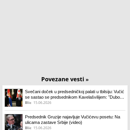
Povezane vesti
»
Svečani doček u predsedničkoj palati u tbilsiju: Vučić
se sastao se predsednikom Kavelašvilijem: "Duboko
me je dirnulo izuzetno gostoprimstvo" (foto, video)
Blic
15.06.2026
Predsednik Gruzije najavljuje Vučićevu posetu: Na
ulicama zastave Srbije (video)
Blic
15.06.2026