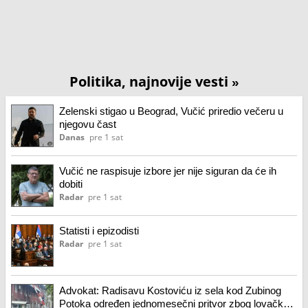
Politika, najnovije vesti
»
Zelenski stigao u Beograd, Vučić priredio večeru u
njegovu čast
Danas
pre 1 sat
Vučić ne raspisuje izbore jer nije siguran da će ih
dobiti
Radar
pre 1 sat
Statisti i epizodisti
Radar
pre 1 sat
Advokat: Radisavu Kostoviću iz sela kod Zubinog
Potoka određen jednomesečni pritvor zbog lovačke