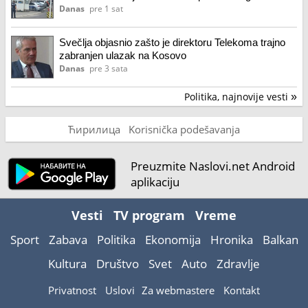
puške
Danas
pre 1 sat
Svečlja objasnio zašto je direktoru Telekoma trajno
zabranjen ulazak na Kosovo
Danas
pre 3 sata
Politika, najnovije vesti
»
Ћирилица
Korisnička podešavanja
Preuzmite Naslovi.net Android
aplikaciju
Vesti
TV program
Vreme
Sport
Zabava
Politika
Ekonomija
Hronika
Balkan
Kultura
Društvo
Svet
Auto
Zdravlje
Privatnost
Uslovi
Za webmastere
Kontakt