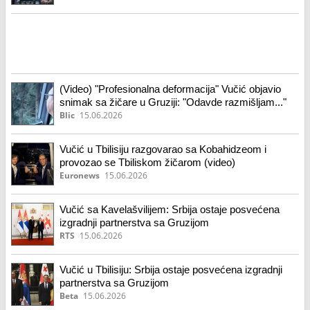
(Video) "Profesionalna deformacija" Vučić objavio
snimak sa žičare u Gruziji: "Odavde razmišljam..."
Blic
15.06.2026
Vučić u Tbilisiju razgovarao sa Kobahidzeom i
provozao se Tbiliskom žičarom (video)
Euronews
15.06.2026
Vučić sa Kavelašvilijem: Srbija ostaje posvećena
izgradnji partnerstva sa Gruzijom
RTS
15.06.2026
Vučić u Tbilisiju: Srbija ostaje posvećena izgradnji
partnerstva sa Gruzijom
Beta
15.06.2026