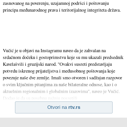
zasnovanog na poverenju, uzajamnoj podršci i poštovanju
principa međunarodnog prava i teritorijalnog integriteta država.
Vučić je u objavi na Instagramu naveo da je zahvalan na
srdačnom dočeku i gostoprimstvu koje su mu ukazali predsednik
Kavelašvili i gruzijski narod. ''Ovakvi susreti predstavljaju
potvrdu iskrenog prijateljstva i međusobnog poštovanja koje
povezuje naše dve zemlje. Imali smo otvoren i sadžajan razgovor
o svim ključnim pitanjima za naše bilateralne odnose, kao i o
aktuelnim regionalnim i globalnim izazovima'', naveo je Vučić.
Dodao je da su posebnu pažnju posvetili
Otvori na
rtv.rs