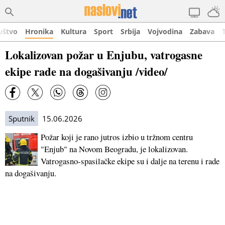
uštvo
Hronika
Kultura
Sport
Srbija
Vojvodina
Zabava
Lokalizovan požar u Enjubu, vatrogasne
ekipe rade na dogašivanju /video/
Sputnik
15.06.2026
Požar koji je rano jutros izbio u tržnom centru
"Enjub" na Novom Beogradu, je lokalizovan.
Vatrogasno-spasilačke ekipe su i dalje na terenu i rade
na dogašivanju.