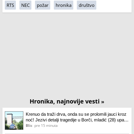
RTS
NEC
požar
hronika
društvo
Hronika, najnovije vesti
»
Krenuo da traži drva, onda su se prolomili jauci kroz
noć! Jezivi detalji tragedije u Borči, mladić (28) upao
u mulj dubok 5 metara: "Jadno dete, da tako
Blic
pre 15 minuta
strada..." (Foto, video)