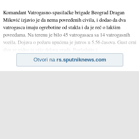
Komandant Vatrogasno-spasilačke brigade Beograd Dragan
Miković izjavio je da nema povređenih civila, i dodao da dva
vatrogasca imaju ogrebotine od stakla i da je reč o lakšim
povredama. Na terenu je bilo 45 vatrogasaca sa 14 vatrogasnih
vozila. Dojava o požaru upućena je jutros u 5.56 časova. Gust crni
dim se video iz više delova grada. Pogledajte i:
Otvori na
rs.sputniknews.com