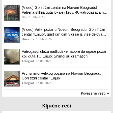
(Video) Gori tržni centar na Novom Beogradu!
Vatrena stihija guta lokale i krov, 40 vatrogasaca na
terenu: Crni dim se vidi iz celog grada!
Blic
15.06.2026
(Video) Veliki požar u Novom Beogradu. Gori Tržni
centar "Enjub", gust crn dim vidi se iz više delova
grada. Ovo su prvi snimci.
Dnevnik
15.06.2026
Vatrogasci ulažu nadljudske napore da ugase požar
koji guta TC Enjub: Snimci su dramatični
Telegraf
15.06.2026
Prvi snimci velikog požara na Novom Beogradu:
Gori tržni centar "Enjub"
Telegraf
15.06.2026
Povezane vesti
»
Ključne reči