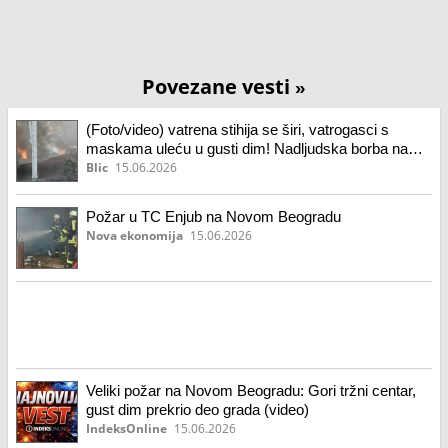
Povezane vesti
»
(Foto/video) vatrena stihija se širi, vatrogasci s
maskama uleću u gusti dim! Nadljudska borba na
Novom Beogradu traje već više od sat vremena:
Blic
15.06.2026
Stanarima izdato hitno upozorenje!
Požar u TC Enjub na Novom Beogradu
Nova ekonomija
15.06.2026
Veliki požar na Novom Beogradu: Gori tržni centar,
gust dim prekrio deo grada (video)
IndeksOnline
15.06.2026