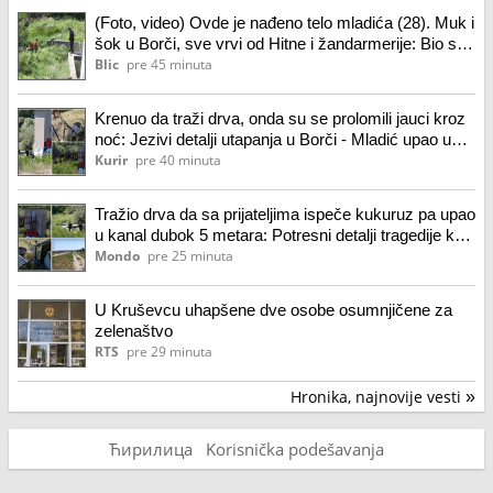
(Foto, video) Ovde je nađeno telo mladića (28). Muk i
šok u Borči, sve vrvi od Hitne i žandarmerije: Bio sa
drugovima kad je došlo do nezapamćene tragedije!
Blic
pre 45 minuta
Krenuo da traži drva, onda su se prolomili jauci kroz
noć: Jezivi detalji utapanja u Borči - Mladić upao u
mulj dubok 5 metara! "Jadno dete, da tako strada..."
Kurir
pre 40 minuta
Tražio drva da sa prijateljima ispeče kukuruz pa upao
u kanal dubok 5 metara: Potresni detalji tragedije kod
Crvenke
Mondo
pre 25 minuta
U Kruševcu uhapšene dve osobe osumnjičene za
zelenaštvo
RTS
pre 29 minuta
Hronika, najnovije vesti
»
Ћирилица
Korisnička podešavanja