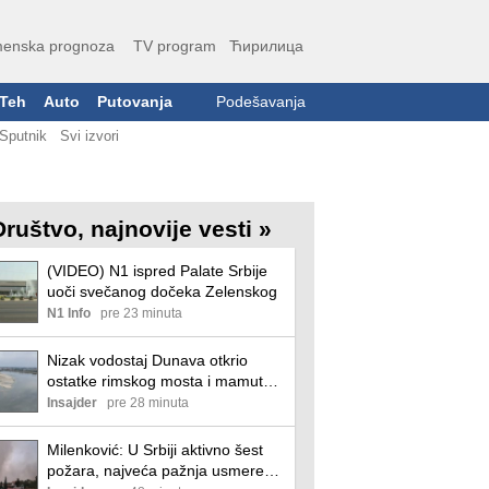
enska prognoza
TV program
Ћирилица
Teh
Auto
Putovanja
Podešavanja
Sputnik
Svi izvori
Društvo, najnovije vesti »
(VIDEO) N1 ispred Palate Srbije
uoči svečanog dočeka Zelenskog
N1 Info
pre 23 minuta
Nizak vodostaj Dunava otkrio
ostatke rimskog mosta i mamuta,
a kanal DTD - "stojadina" (VIDEO)
Insajder
pre 28 minuta
Milenković: U Srbiji aktivno šest
požara, najveća pažnja usmerena