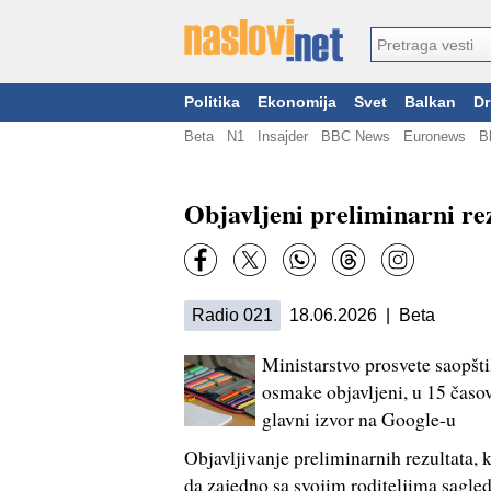
Politika
Ekonomija
Svet
Balkan
Dr
Beta
N1
Insajder
BBC News
Euronews
B
Objavljeni preliminarni rez
Radio 021
18.06.2026 | Beta
Ministarstvo prosvete saopštil
osmake objavljeni, u 15 časov
glavni izvor na Google-u
Objavljivanje preliminarnih rezultata
da zajedno sa svojim roditeljima sagled