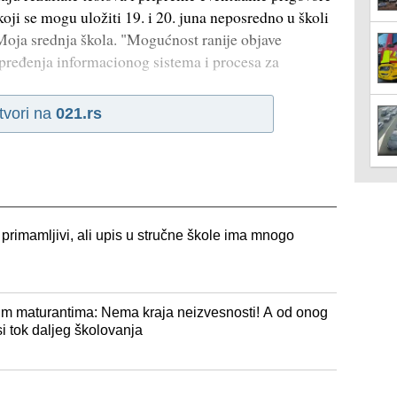
oji se mogu uložiti 19. i 20. juna neposredno u školi
Moja srednja škola. "Mogućnost ranije objave
napređenja informacionog sistema i procesa za
tvori na
021.rs
rimamljivi, ali upis u stručne škole ima mnogo
im maturantima: Nema kraja neizvesnosti! A od onog
si tok daljeg školovanja