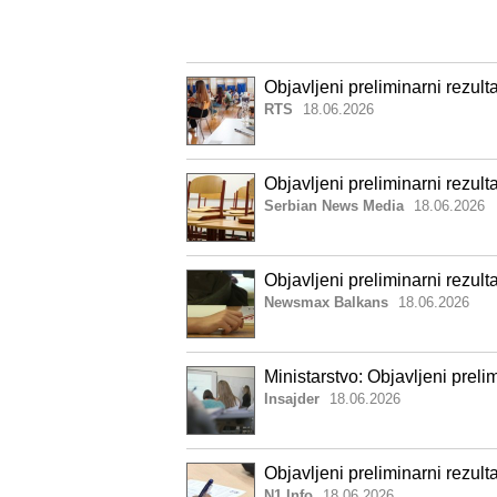
Objavljeni preliminarni rezulta
RTS
18.06.2026
Objavljeni preliminarni rezult
Serbian News Media
18.06.2026
Objavljeni preliminarni rezulta
Newsmax Balkans
18.06.2026
Ministarstvo: Objavljeni preli
Insajder
18.06.2026
Objavljeni preliminarni rezult
N1 Info
18.06.2026