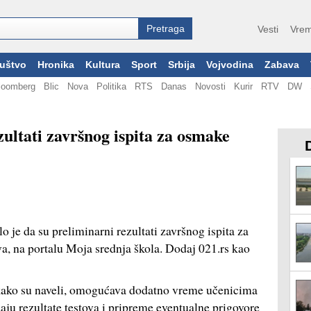
Vesti
Vrem
uštvo
Hronika
Kultura
Sport
Srbija
Vojvodina
Zabava
loomberg
Blic
Nova
Politika
RTS
Danas
Novosti
Kurir
RTV
DW
ultati završnog ispita za osmake
o je da su preliminarni rezultati završnog ispita za
a, na portalu Moja srednja škola. Dodaj 021.rs kao
, kako su naveli, omogućava dodatno vreme učenicima
aju rezultate testova i pripreme eventualne prigovore