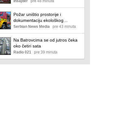
na Deliblatsku peščaru i Stolove
Insajder
pre 48 minuta
kod Kraljeva
Požar uništio prostorije i
dokumentaciju ekološkog
udruženja iz Valjeva
Serbian News Media
pre 43 minuta
Na Batrovcima se od jutros čeka
oko četiri sata
Radio 021
pre 39 minuta