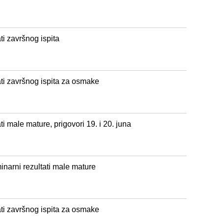
ti završnog ispita
ati završnog ispita za osmake
ti male mature, prigovori 19. i 20. juna
minarni rezultati male mature
ati završnog ispita za osmake