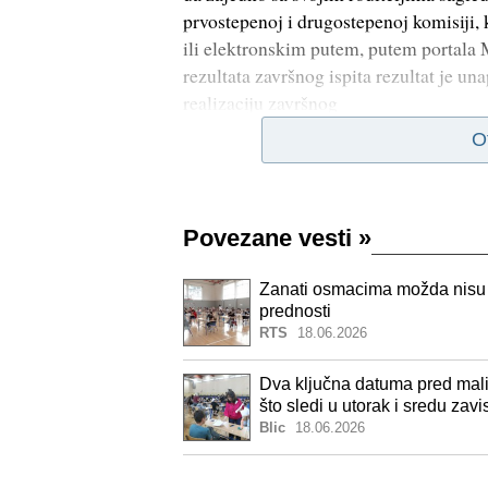
prvostepenoj i drugostepenoj komisiji, k
ili elektronskim putem, putem portala 
rezultata završnog ispita rezultat je u
realizaciju završnog
O
Povezane vesti
»
Zanati osmacima možda nisu p
prednosti
RTS
18.06.2026
Dva ključna datuma pred mal
što sledi u utorak i sredu zavi
Blic
18.06.2026