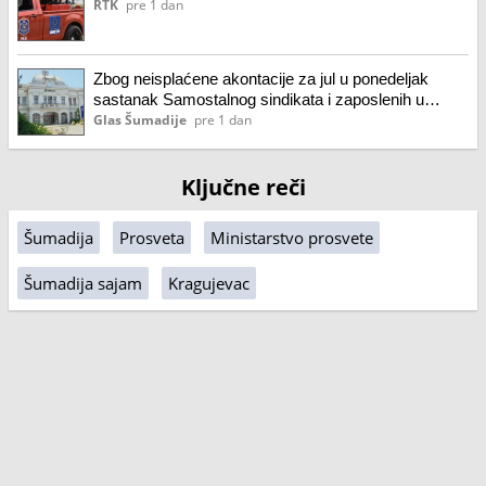
RTK
pre 1 dan
Zbog neisplaćene akontacije za jul u ponedeljak
sastanak Samostalnog sindikata i zaposlenih u
Zastava oružju o daljim koracima
Glas Šumadije
pre 1 dan
Ključne reči
Šumadija
Prosveta
Ministarstvo prosvete
Šumadija sajam
Kragujevac