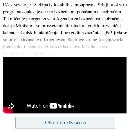
Učestvovalo je 18 ekipa iz lokalnih samouprava u Srbiji, u okviru
programa edukacije dece o bezbednom ponašanju u saobraćaju.
Takmičenje je organizovala Agencija za bezbednost saobraćaja,
dok je Ministarstvo prosvete manifestaciju uvrstilo u zvanični
kalendar školskih takmičenja. I ove godine završnica „Pažljivkove
smotre“ održana je u Kragujevcu. Sa druge strane, kragujevački
predškolci i učenici nižih razreda osnovnih škola na ovoj
promotivnoj manifestaciji
Otvori na
rtk.co.rs