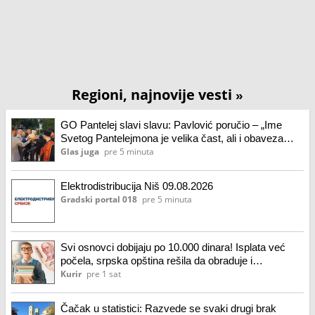
Regioni, najnovije vesti
»
GO Pantelej slavi slavu: Pavlović poručio – „Ime
Svetog Pantelejmona je velika čast, ali i obaveza
prema građanima“
Glas juga
pre 5 minuta
Elektrodistribucija Niš 09.08.2026
Gradski portal 018
pre 5 minuta
Svi osnovci dobijaju po 10.000 dinara! Isplata već
počela, srpska opština rešila da obraduje i
srednjoškolce!
Kurir
pre 1 sat
Čačak u statistici: Razvede se svaki drugi brak