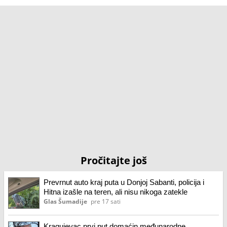
Pročitajte još
Prevrnut auto kraj puta u Donjoj Sabanti, policija i
Hitna izašle na teren, ali nisu nikoga zatekle
Glas Šumadije
pre 17 sati
Kragujevac prvi put domaćin međunarodne