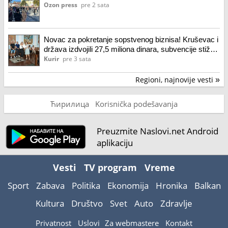
Ozon press
pre 2 sata
Novac za pokretanje sopstvenog biznisa! Kruševac i
država izdvojili 27,5 miliona dinara, subvencije stižu
za 72 buduća preduzetnika
Kurir
pre 3 sata
Regioni, najnovije vesti
»
Ћирилица
Korisnička podešavanja
Preuzmite Naslovi.net Android
aplikaciju
Vesti
TV program
Vreme
Sport
Zabava
Politika
Ekonomija
Hronika
Balkan
Kultura
Društvo
Svet
Auto
Zdravlje
Privatnost
Uslovi
Za webmastere
Kontakt