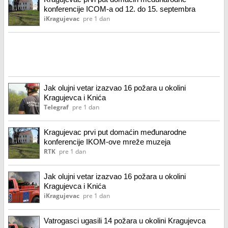
konferencije ICOM-a od 12. do 15. septembra
iKragujevac
pre 1 dan
Jak olujni vetar izazvao 16 požara u okolini
Kragujevca i Knića
Telegraf
pre 1 dan
Kragujevac prvi put domaćin međunarodne
konferencije IKOM-ove mreže muzeja
RTK
pre 1 dan
Jak olujni vetar izazvao 16 požara u okolini
Kragujevca i Knića
iKragujevac
pre 1 dan
Vatrogasci ugasili 14 požara u okolini Kragujevca