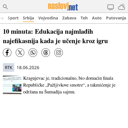
ra
Sport
Srbija
Vojvodina
Zabava
Teh
Auto
Putovanja
10 minuta: Edukacija najmlađih
najefikasnija kada je učenje kroz igru
RTK
18.06.2026
Kragujevac je, tradicionalno, bio domaćin finala
Republičke „Pažljivkove smotre“, a takmičenje je
održana na Šumadija sajmu.