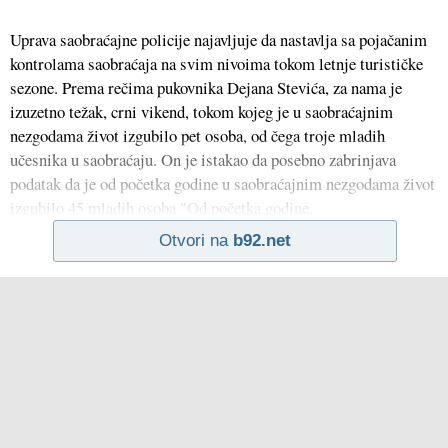
Uprava saobraćajne policije najavljuje da nastavlja sa pojačanim
kontrolama saobraćaja na svim nivoima tokom letnje turističke
sezone. Prema rečima pukovnika Dejana Stevića, za nama je
izuzetno težak, crni vikend, tokom kojeg je u saobraćajnim
nezgodama život izgubilo pet osoba, od čega troje mladih
učesnika u saobraćaju. On je istakao da posebno zabrinjava
podatak da je od početka godine u saobraćajnim nezgodama život
izgubilo 45 mladih osoba "Od početka godine,
Otvori na
b92.net