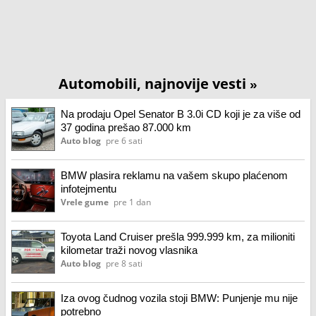
Automobili, najnovije vesti
»
Na prodaju Opel Senator B 3.0i CD koji je za više od
37 godina prešao 87.000 km
Auto blog
pre 6 sati
BMW plasira reklamu na vašem skupo plaćenom
infotejmentu
Vrele gume
pre 1 dan
Toyota Land Cruiser prešla 999.999 km, za milioniti
kilometar traži novog vlasnika
Auto blog
pre 8 sati
Iza ovog čudnog vozila stoji BMW: Punjenje mu nije
potrebno