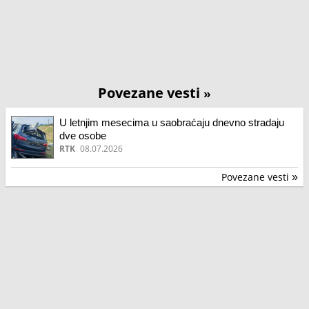
Povezane vesti
»
U letnjim mesecima u saobraćaju dnevno stradaju
dve osobe
RTK
08.07.2026
Povezane vesti
»