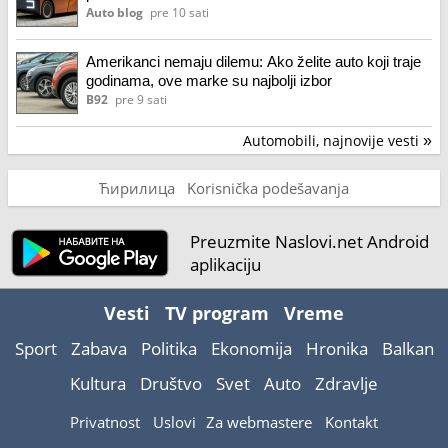
Auto blog
pre 10 sati
Amerikanci nemaju dilemu: Ako želite auto koji traje
godinama, ove marke su najbolji izbor
B92
pre 9 sati
Automobili, najnovije vesti
»
Ћирилица
Korisnička podešavanja
Preuzmite Naslovi.net Android
aplikaciju
Vesti
TV program
Vreme
Sport
Zabava
Politika
Ekonomija
Hronika
Balkan
Kultura
Društvo
Svet
Auto
Zdravlje
Privatnost
Uslovi
Za webmastere
Kontakt