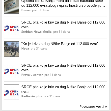
Opština Niška Banja mora da isplati naknadu štete
od 112.000 evra zbog nepravilnosti u sprovođenju
IPA projekta: Grad Niš pomaže iz budžetske rezerve
Danas
pre 31 dana
SRCE pita ko je kriv za dug Niške Banje od 112.000
evra
Serbian News Media
pre 31 dana
"Ko je kriv za dug Niške Banje od 112.000 evra"
Nova
pre 31 dana
SRCE pita ko je kriv za dug Niške Banje od 112.000
evra
Pravo u centar
pre 31 dana
SRCE pita ko je kriv za dug Niške Banje od 112.000
evra
Radio sto plus
pre 31 dana
Povezane vesti
»