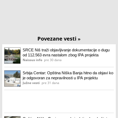
Povezane vesti
»
SRCE Niš traži objavljivanje dokumentacije o dugu
od 112.563 evra nastalom zbog IPA projekta
Naissus info
pre 30 dana
Srbija Centar: Opština Niška Banja hitno da objavi ko
je odgovoran za nepravilnosti u IPA projektu
Južne vesti
pre 31 dana