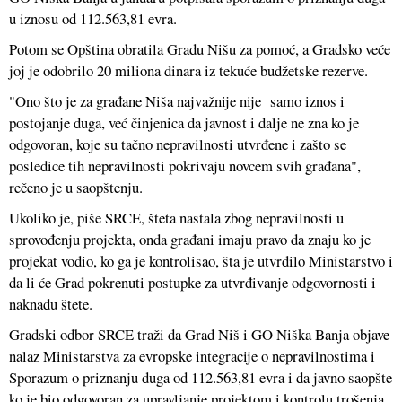
u iznosu od 112.563,81 evra.
Potom se Opština obratila Gradu Nišu za pomoć, a Gradsko veće
joj je odobrilo 20 miliona dinara iz tekuće budžetske rezerve.
"Ono što je za građane Niša najvažnije nije samo iznos i
postojanje duga, već činjenica da javnost i dalje ne zna ko je
odgovoran, koje su tačno nepravilnosti utvrđene i zašto se
posledice tih nepravilnosti pokrivaju novcem svih građana",
rečeno je u saopštenju.
Ukoliko je, piše SRCE, šteta nastala zbog nepravilnosti u
sprovođenju projekta, onda građani imaju pravo da znaju ko je
projekat vodio, ko ga je kontrolisao, šta je utvrdilo Ministarstvo i
da li će Grad pokrenuti postupke za utvrđivanje odgovornosti i
naknadu štete.
Gradski odbor SRCE traži da Grad Niš i GO Niška Banja objave
nalaz Ministarstva za evropske integracije o nepravilnostima i
Sporazum o priznanju duga od 112.563,81 evra i da javno saopšte
ko je bio odgovoran za upravljanje projektom i kontrolu trošenja