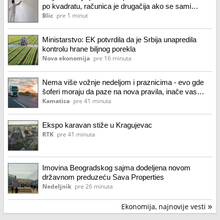
po kvadratu, računica je drugačija ako se sami
prihvatite valjka
Blic
pre 1 minut
Ministarstvo: EK potvrdila da je Srbija unapredila
kontrolu hrane biljnog porekla
Nova ekonomija
pre 16 minuta
Nema više vožnje nedeljom i praznicima - evo gde
šoferi moraju da paze na nova pravila, inače vas
čeka paprena kazna
Kamatica
pre 41 minuta
Ekspo karavan stiže u Kragujevac
RTK
pre 41 minuta
Imovina Beogradskog sajma dodeljena novom
državnom preduzeću Sava Properties
Nedeljnik
pre 26 minuta
Ekonomija, najnovije vesti
»