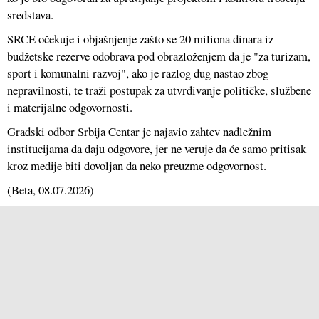
sredstava.
SRCE očekuje i objašnjenje zašto se 20 miliona dinara iz
budžetske rezerve odobrava pod obrazloženjem da je "za turizam,
sport i komunalni razvoj", ako je razlog dug nastao zbog
nepravilnosti, te traži postupak za utvrđivanje političke, službene
i materijalne odgovornosti.
Gradski odbor Srbija Centar je najavio zahtev nadležnim
institucijama da daju odgovore, jer ne veruje da će samo pritisak
kroz medije biti dovoljan da neko preuzme odgovornost.
(
Beta
, 08.07.2026)