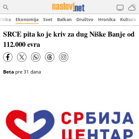
litika
Ekonomija
Svet
Balkan
Društvo
Hronika
Kultura
SRCE pita ko je kriv za dug Niške Banje od
112.000 evra
Beta
pre 31 dana