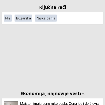
Ključne reči
Niš
Bugarska
Niška banja
Ekonomija, najnovije vesti
»
Majstori imaju pune ruke posla: Cena ide i do 5 evra