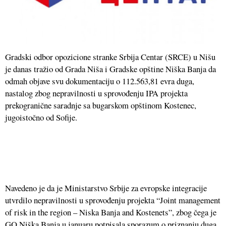
Gradski odbor opozicione stranke Srbija Centar (SRCE) u Nišu
je danas tražio od Grada Niša i Gradske opštine Niška Banja da
odmah objave svu dokumentaciju o 112.563,81 evra duga,
nastalog zbog nepravilnosti u sprovođenju IPA projekta
prekogranične saradnje sa bugarskom opštinom Kostenec,
jugoistočno od Sofije.
Navedeno je da je Ministarstvo Srbije za evropske integracije
utvrdilo nepravilnosti u sprovođenju projekta “Joint management
of risk in the region – Niska Banja and Kostenets”, zbog čega je
GO Niška Banja u januaru potpisala sporazum o priznanju duga