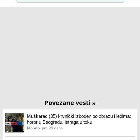
Povezane vesti
»
Muškarac (35) krvnički izboden po obrazu i leđima:
horor u Beogradu, istraga u toku
Mondo
pre 29 dana