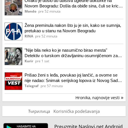
Ovako je došlo do ubistva ugledne doktorke na
Novom Beogradu: Došla da obiđe sina, čuli se krici i
zapomaganje
Mondo
pre 52 minuta
Žena preminula nakon što ju je sin, kako se sumnja,
pretukao u stanu na Novom Beogradu
RINA
pre 52 minuta
"Nije bila neko ko je nasumično birao mesta"
Detektiv o turskom državljaninu osumnjičenom za
ubistvo Ruskinje (28): "Mogao je da se predstavi kao
Kurir
pre 1 sat
umetnik"
Prišao ženi s leđa, povukao joj lančić, a ovome se
nije nadao: Snimak serijskog lopova iz Novog Sada u
akciji
Telegraf
pre 57 minuta
Hronika, najnovije vesti
»
Ћирилица
Korisnička podešavanja
Preuzmite Naslovi.net Android