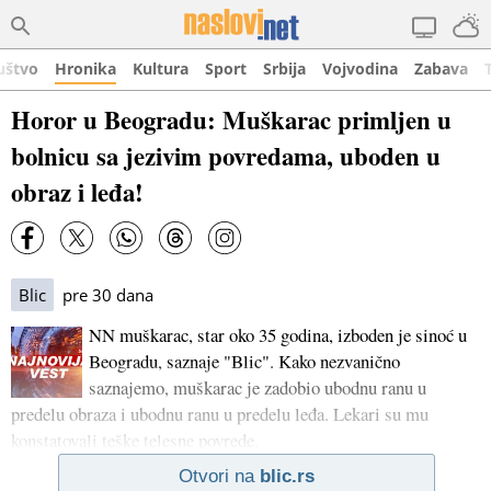
uštvo
Hronika
Kultura
Sport
Srbija
Vojvodina
Zabava
Horor u Beogradu: Muškarac primljen u
bolnicu sa jezivim povredama, uboden u
obraz i leđa!
Blic
pre 30 dana
NN muškarac, star oko 35 godina, izboden je sinoć u
Beogradu, saznaje "Blic". Kako nezvanično
saznajemo, muškarac je zadobio ubodnu ranu u
predelu obraza i ubodnu ranu u predelu leđa. Lekari su mu
konstatovali teške telesne povrede.
Otvori na
blic.rs