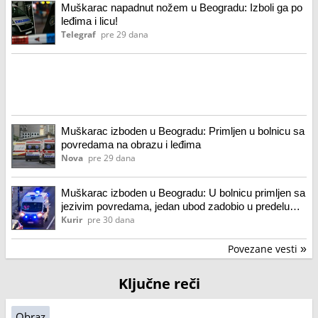
Muškarac napadnut nožem u Beogradu: Izboli ga po
leđima i licu!
Telegraf
pre 29 dana
Muškarac izboden u Beogradu: Primljen u bolnicu sa
povredama na obrazu i leđima
Nova
pre 29 dana
Muškarac izboden u Beogradu: U bolnicu primljen sa
jezivim povredama, jedan ubod zadobio u predelu
lica
Kurir
pre 30 dana
Povezane vesti
»
Ključne reči
Obraz