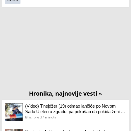
Hronika, najnovije vesti
»
(Video) Tinejdžer (19) otimao lančiće po Novom
Sadu Uleteo u zgradu, pa pokušao da pokida ženi sa
vrata nakit, a onda je usledio šok
Blic
pre 37 minuta