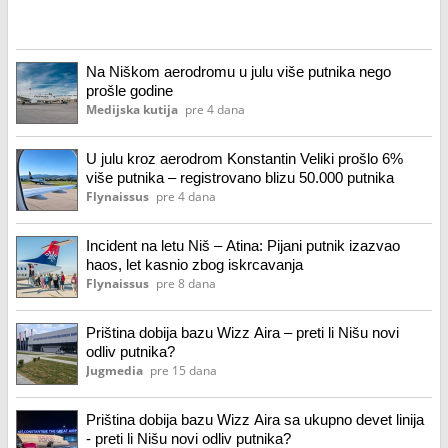
Na Niškom aerodromu u julu više putnika nego
prošle godine
Medijska kutija
pre 4 dana
U julu kroz aerodrom Konstantin Veliki prošlo 6%
više putnika – registrovano blizu 50.000 putnika
Flynaissus
pre 4 dana
Incident na letu Niš – Atina: Pijani putnik izazvao
haos, let kasnio zbog iskrcavanja
Flynaissus
pre 8 dana
Priština dobija bazu Wizz Aira – preti li Nišu novi
odliv putnika?
Jugmedia
pre 15 dana
Priština dobija bazu Wizz Aira sa ukupno devet linija
- preti li Nišu novi odliv putnika?