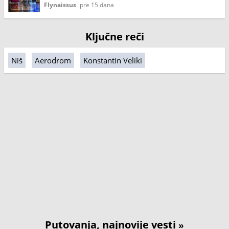
Flynaissus
pre 15 dana
Ključne reči
Niš
Aerodrom
Konstantin Veliki
Putovanja, najnovije vesti
»