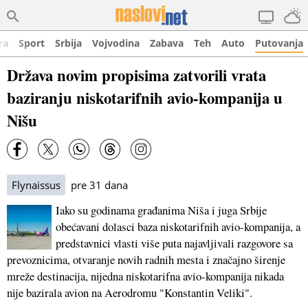
ra
Sport
Srbija
Vojvodina
Zabava
Teh
Auto
Putovanja
Država novim propisima zatvorili vrata
baziranju niskotarifnih avio-kompanija u
Nišu
Flynaissus
pre 31 dana
Iako su godinama građanima Niša i juga Srbije
obećavani dolasci baza niskotarifnih avio-kompanija, a
predstavnici vlasti više puta najavljivali razgovore sa
prevoznicima, otvaranje novih radnih mesta i značajno širenje
mreže destinacija, nijedna niskotarifna avio-kompanija nikada
nije bazirala avion na Aerodromu "Konstantin Veliki".