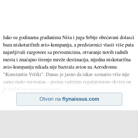
Iako su godinama građanima Niša i juga Srbije obećavani dolasci
baza niskotarifnih avio-kompanija, a predstavnici vlasti više puta
najavljivali razgovore sa prevoznicima, otvaranje novih radnih
mesta i značajno širenje mreže destinacija, nijedna niskotarifna
avio-kompanija nikada nije bazirala avion na Aerodromu
"Konstantin Veliki". Danas je jasno da takav scenario više nije
samo malo verovatan – prema važećem regulatornom okviru on
je praktično postao nemoguć.
Otvori na
flynaissus.com