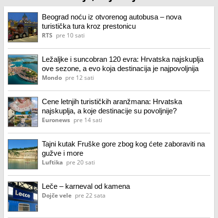
Beograd noću iz otvorenog autobusa – nova
turistička tura kroz prestonicu
RTS
pre 10 sati
Ležaljke i suncobran 120 evra: Hrvatska najskuplja
ove sezone, a evo koja destinacija je najpovoljnija
Mondo
pre 12 sati
Cene letnjih turističkih aranžmana: Hrvatska
najskuplja, a koje destinacije su povoljnije?
Euronews
pre 14 sati
Tajni kutak Fruške gore zbog kog ćete zaboraviti na
gužve i more
Luftika
pre 20 sati
Leče – karneval od kamena
Dojče vele
pre 22 sata