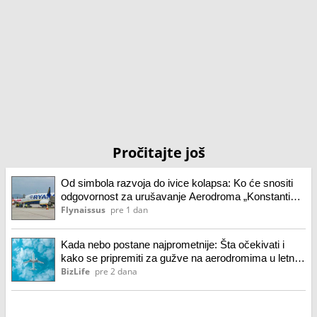
Pročitajte još
Od simbola razvoja do ivice kolapsa: Ko će snositi
odgovornost za urušavanje Aerodroma „Konstantin
Veliki“?
Flynaissus
pre 1 dan
Kada nebo postane najprometnije: Šta očekivati i
kako se pripremiti za gužve na aerodromima u letnjoj
sezoni
BizLife
pre 2 dana