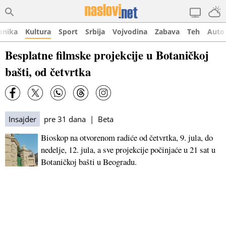
onika
Kultura
Sport
Srbija
Vojvodina
Zabava
Teh
Auto
Besplatne filmske projekcije u Botaničkoj
bašti, od četvrtka
Insajder
pre 31 dana | Beta
Bioskop na otvorenom radiće od četvrtka, 9. jula, do
nedelje, 12. jula, a sve projekcije počinjaće u 21 sat u
Botaničkoj bašti u Beogradu.