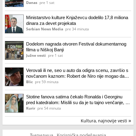
Danas
pre 1 sat
Ministarstvo kulture Knjaževcu dodelilo 17,8 miliona
dinara za devet projekata
Serbian News Media
pre 34 minuta
Dodelom nagrada otvoren Festival dokumentarnog
filma u Niškoj Banji
Južne vesti
pre 1 sat
Verovali ili ne, seo u auto da odigra scenu, završio s
novčanom kaznom: Robert de Niro nije mogao da
ubedi policajca da nije kriv
Blic
pre 59 minuta
Stotine fanova satima čekalo Ronalda i Georginu
pred katedralom: Mislili su da je tu tajno venčanje, a
onda se oglasila i crkva, nastao je haos
Kurir
pre 54 minuta
Kultura, najnovije vesti
»
Ћирилица
Korisnička podešavanja