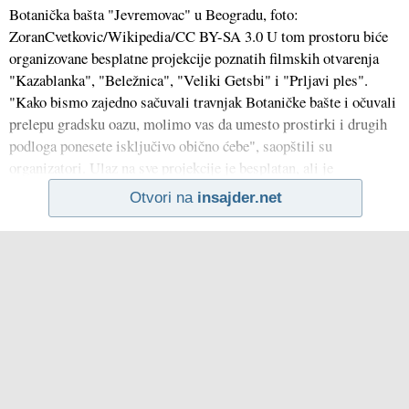
Botanička bašta "Jevremovac" u Beogradu, foto:
ZoranCvetkovic/Wikipedia/CC BY-SA 3.0 U tom prostoru biće
organizovane besplatne projekcije poznatih filmskih otvarenja
"Kazablanka", "Beležnica", "Veliki Getsbi" i "Prljavi ples".
"Kako bismo zajedno sačuvali travnjak Botaničke bašte i očuvali
prelepu gradsku oazu, molimo vas da umesto prostirki i drugih
podloga ponesete isključivo obično ćebe", saopštili su
organizatori. Ulaz na sve projekcije je besplatan, ali je
Otvori na
insajder.net