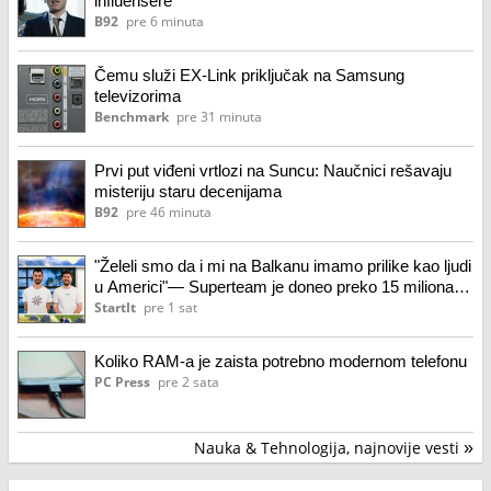
influensere
B92
pre 6 minuta
Čemu služi EX-Link priključak na Samsung
televizorima
Benchmark
pre 31 minuta
Prvi put viđeni vrtlozi na Suncu: Naučnici rešavaju
misteriju staru decenijama
B92
pre 46 minuta
"Želeli smo da i mi na Balkanu imamo prilike kao ljudi
u Americi"— Superteam je doneo preko 15 miliona $
u region, izrastao u stub zajednice, i poziva vas na
StartIt
pre 1 sat
najveću — i to besplatnu — konferenciju leta
Koliko RAM-a je zaista potrebno modernom telefonu
PC Press
pre 2 sata
Nauka & Tehnologija, najnovije vesti
»