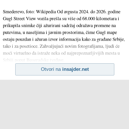
Smederevo, foto: Wikipedia Od avgusta 2024. do 2026. godine
Gugl Street View vozila prešla su više od 68.000 kilometara i
prikupila snimke čiji ažurirani sadržaj odražava promene na
putevima, u naseljima i javnim prostorima, čime Gugl mape
ostaju pouzdan i ažuran izvor informacija kako za građane Srbije,
tako i za posetioce. Zahvaljujući novim fotografijama, ljudi će
moći virtuelno da istraže neka od najprepoznatljivijih mesta u
Srbiji poput Beogradske tvrđave,
Otvori na
insajder.net