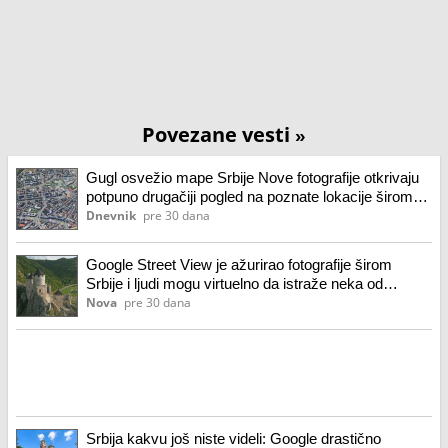
Povezane vesti
»
Gugl osvežio mape Srbije Nove fotografije otkrivaju
potpuno drugačiji pogled na poznate lokacije širom
zemlje
Dnevnik
pre 30 dana
Google Street View je ažurirao fotografije širom
Srbije i ljudi mogu virtuelno da istraže neka od
najprepoznatljivijih mesta
Nova
pre 30 dana
Srbija kakvu još niste videli: Google drastično