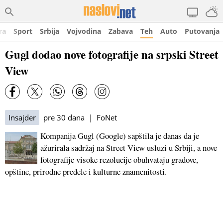
ra
Sport
Srbija
Vojvodina
Zabava
Teh
Auto
Putovanja
Gugl dodao nove fotografije na srpski Street
View
Insajder
pre 30 dana | FoNet
Kompanija Gugl (Google) sapštila je danas da je
ažurirala sadržaj na Street View usluzi u Srbiji, a nove
fotografije visoke rezolucije obuhvataju gradove,
opštine, prirodne predele i kulturne znamenitosti.