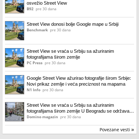
osvežio Street View
B92
pre 30 dana
Street View donosi bolje Google mape u Srbiji
Benchmark
pre 30 dana
Street View se vraća u Srbiju sa ažuriranim
fotografijama širom zemlje
PC Press
pre 30 dana
Google Street View ažurirao fotografije širom Srbije:
Novi prikaz zemlje i veća preciznost na mapama
N1 Info
pre 30 dana
Street View se vraća u Srbiju sa ažuriranim
fotografijama širom zemlje U Beogradu se održava
samit „Nova vizija detinjstva“: Vodeći stručnjaci
Domino magazin
pre 30 dana
zajedno traže odgovore na najveće izazove
savremenog odrastanja Kako lakše živeti u bučnom
Povezane vesti
»
gradskom stanu Afro