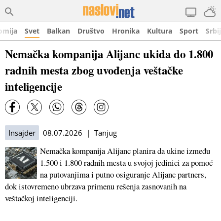
omija
Svet
Balkan
Društvo
Hronika
Kultura
Sport
Srbi
Nemačka kompanija Alijanc ukida do 1.800
radnih mesta zbog uvođenja veštačke
inteligencije
Insajder
08.07.2026 | Tanjug
Nemačka kompanija Alijanc planira da ukine između
1.500 i 1.800 radnih mesta u svojoj jedinici za pomoć
na putovanjima i putno osiguranje Alijanc partners,
dok istovremeno ubrzava primenu rešenja zasnovanih na
veštačkoj inteligenciji.