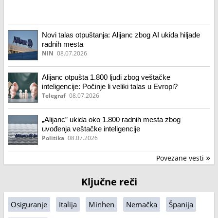
Novi talas otpuštanja: Alijanc zbog AI ukida hiljade
radnih mesta
NIN
08.07.2026
Alijanc otpušta 1.800 ljudi zbog veštačke
inteligencije: Počinje li veliki talas u Evropi?
Telegraf
08.07.2026
„Alijanc” ukida oko 1.800 radnih mesta zbog
uvođenja veštačke inteligencije
Politika
08.07.2026
Povezane vesti
»
Ključne reči
Osiguranje
Italija
Minhen
Nemačka
Španija