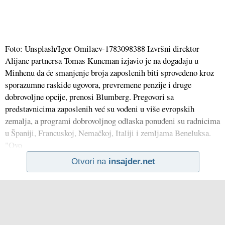
Foto: Unsplash/Igor Omilaev-1783098388 Izvršni direktor
Alijanc partnersa Tomas Kuncman izjavio je na događaju u
Minhenu da će smanjenje broja zaposlenih biti sprovedeno kroz
sporazumne raskide ugovora, prevremene penzije i druge
dobrovoljne opcije, prenosi Blumberg. Pregovori sa
predstavnicima zaposlenih već su vođeni u više evropskih
zemalja, a programi dobrovoljnog odlaska ponuđeni su radnicima
u Španiji, Francuskoj, Nemačkoj, Italiji i zemljama Beneluksa.
"Ovo
Otvori na
insajder.net