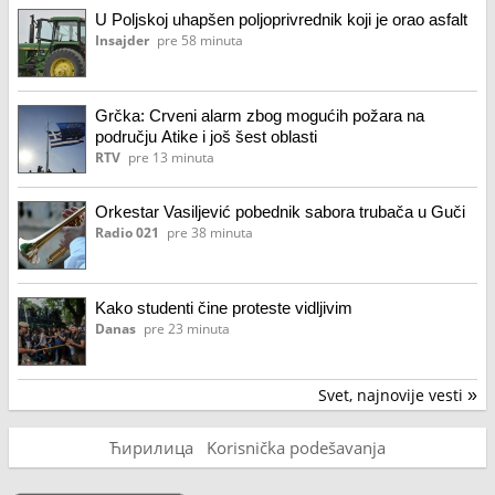
U Poljskoj uhapšen poljoprivrednik koji je orao asfalt
Insajder
pre 58 minuta
Grčka: Crveni alarm zbog mogućih požara na
području Atike i još šest oblasti
RTV
pre 13 minuta
Orkestar Vasiljević pobednik sabora trubača u Guči
Radio 021
pre 38 minuta
Kako studenti čine proteste vidljivim
Danas
pre 23 minuta
Svet, najnovije vesti
»
Ћирилица
Korisnička podešavanja