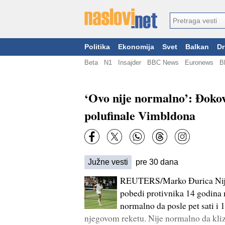
Politika
Ekonomija
Svet
Balkan
Dr
Beta
N1
Insajder
BBC News
Euronews
B
‘Ovo nije normalno’: Đokov
polufinale Vimbldona
Južne vesti
pre 30 dana
REUTERS/Marko Đurica Nije 
pobedi protivnika 14 godina m
normalno da posle pet sati i 1
njegovom reketu. Nije normalno da kliza