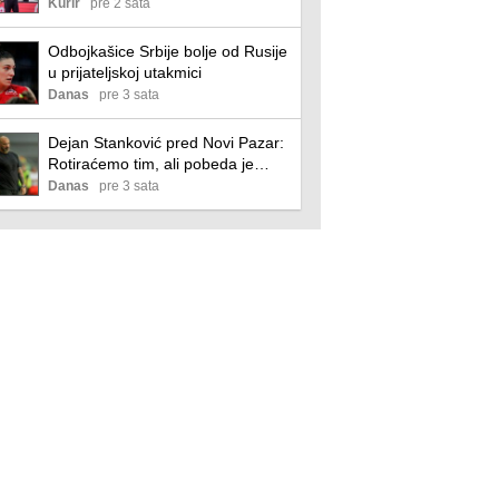
Mundobasket - nema najvećih
Kurir
pre 2 sata
imena!
Odbojkašice Srbije bolje od Rusije
u prijateljskoj utakmici
Danas
pre 3 sata
Dejan Stanković pred Novi Pazar:
Rotiraćemo tim, ali pobeda je
imperativ
Danas
pre 3 sata