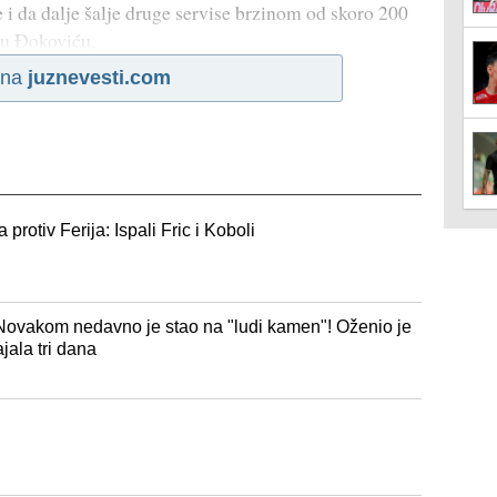
 i da dalje šalje druge servise brzinom od skoro 200
u Đokoviću,
 na
juznevesti.com
rotiv Ferija: Ispali Fric i Koboli
a Novakom nedavno je stao na "ludi kamen"! Oženio je
jala tri dana