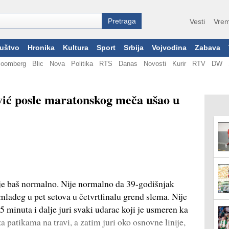
Vesti
Vrem
uštvo
Hronika
Kultura
Sport
Srbija
Vojvodina
Zabava
loomberg
Blic
Nova
Politika
RTS
Danas
Novosti
Kurir
RTV
DW
ić posle maratonskog meča ušao u
baš normalno. Nije normalno da 39-godišnjak
lađeg u pet setova u četvrtfinalu grend slema. Nije
5 minuta i dalje juri svaki udarac koji je usmeren ka
 patikama na travi, a zatim juri oko osnovne linije,