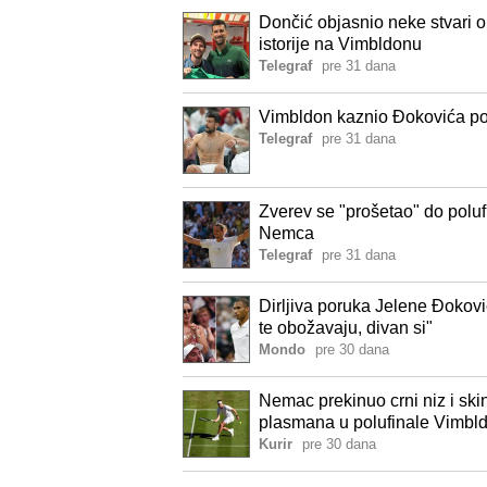
Dončić objasnio neke stvari o
istorije na Vimbldonu
Telegraf
pre 31 dana
Vimbldon kaznio Đokovića pos
Telegraf
pre 31 dana
Zverev se "prošetao" do poluf
Nemca
Telegraf
pre 31 dana
Dirljiva poruka Jelene Đokovi
te obožavaju, divan si"
Mondo
pre 30 dana
Nemac prekinuo crni niz i ski
plasmana u polufinale Vimbld
Kurir
pre 30 dana