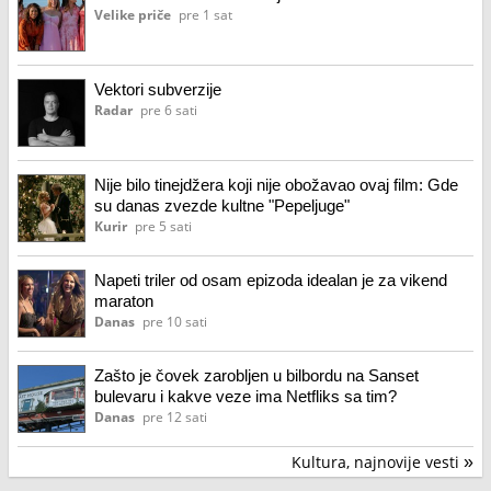
Velike priče
pre 1 sat
Vektori subverzije
Radar
pre 6 sati
Nije bilo tinejdžera koji nije obožavao ovaj film: Gde
su danas zvezde kultne "Pepeljuge"
Kurir
pre 5 sati
Napeti triler od osam epizoda idealan je za vikend
maraton
Danas
pre 10 sati
Zašto je čovek zarobljen u bilbordu na Sanset
bulevaru i kakve veze ima Netfliks sa tim?
Danas
pre 12 sati
Kultura, najnovije vesti
»