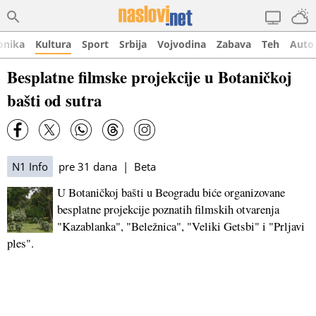
onika
Kultura
Sport
Srbija
Vojvodina
Zabava
Teh
Auto
Besplatne filmske projekcije u Botaničkoj
bašti od sutra
N1 Info
pre 31 dana | Beta
U Botaničkoj bašti u Beogradu biće organizovane
besplatne projekcije poznatih filmskih otvarenja
"Kazablanka", "Beležnica", "Veliki Getsbi" i "Prljavi
ples".