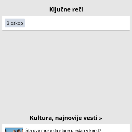
Ključne reči
Bioskop
Kultura, najnovije vesti
»
Šta sve može da stane u jedan vikend?