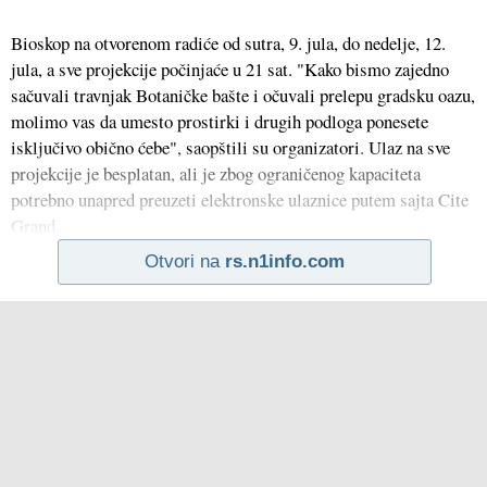
Bioskop na otvorenom radiće od sutra, 9. jula, do nedelje, 12.
jula, a sve projekcije počinjaće u 21 sat. "Kako bismo zajedno
sačuvali travnjak Botaničke bašte i očuvali prelepu gradsku oazu,
molimo vas da umesto prostirki i drugih podloga ponesete
isključivo obično ćebe", saopštili su organizatori. Ulaz na sve
projekcije je besplatan, ali je zbog ograničenog kapaciteta
potrebno unapred preuzeti elektronske ulaznice putem sajta Cite
Grand.
Otvori na
rs.n1info.com