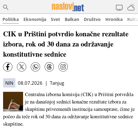
Politika
Ekonomija
Svet
Balkan
Društvo
Hronika
Kult
CIK u Prištini potvrdio konačne rezultate
izbora, rok od 30 dana za održavanje
konstitutivne sednice
NIN
08.07.2026 | Tanjug
Centralna izborna komisija (CIK) u Prištini potvrdila
je na današnjoj sednici konačne rezultate izbora za
skupštinu privremenih institucija samouprave, čime je
počeo da teče rok od 30 dana za održavanje konstitutivne sednice
skupštine.