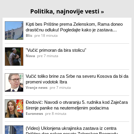
Politika, najnovije vesti
»
Kipti bes Prištine prema Zelenskom, Rama doneo
drastičnu odluku! Pogledajte kako je zastava
Ukrajine skinuta sa zgrade u centru grada (video)
Blic
pre 18 minuta
"Vučić primoran da bira stolicu"
Nova
pre 7 minuta
Vučić toliko brine za Srbe na severu Kosova da bi da
promeni vodotok Ibra
Vranje news
pre 7 minuta
Đedović: Navodi o otvaranju 5. rudnika kod Zaječara
širenje panike na neutemeljenim podacima
Euronews
pre 8 minuta
(Video) Uklonjena ukrajinska zastava iz centra
Prištine dan nakon posete Zelenskog Beogradu