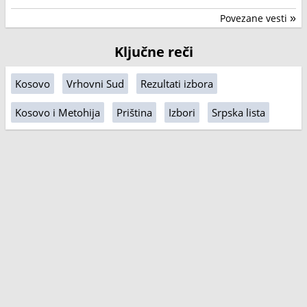
Povezane vesti
»
Ključne reči
Kosovo
Vrhovni Sud
Rezultati izbora
Kosovo i Metohija
Priština
Izbori
Srpska lista