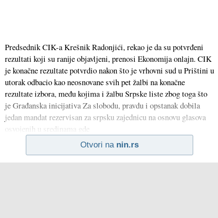
Predsednik CIK-a Krešnik Radonjići, rekao je da su potvrđeni
rezultati koji su ranije objavljeni, prenosi Ekonomija onlajn. CIK
je konačne rezultate potvrdio nakon što je vrhovni sud u Prištini u
utorak odbacio kao neosnovane svih pet žalbi na konačne
rezultate izbora, među kojima i žalbu Srpske liste zbog toga što
je Građanska inicijativa Za slobodu, pravdu i opstanak dobila
jedan mandat rezervisan za srpsku zajednicu na osnovu glasova
osvojenih u sredinama gde
Otvori na
nin.rs