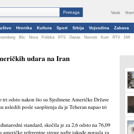
Vesti
Vrem
uštvo
Hronika
Kultura
Sport
Srbija
Vojvodina
Zabava
loomberg
Blic
Nova
Politika
RTS
Danas
Novosti
Kurir
RTV
DW
meričkih udara na Iran
ro tri odsto nakon što su Sjedinene Američke Države
su usledili posle saopštenja da je Teheran napao tri
eđunarodni standard, skočila je za 2,6 odsto na 76,09
na američke referentne sirove nafte takođe porasla za