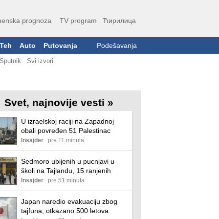
enska prognoza
TV program
Ћирилица
Teh
Auto
Putovanja
Podešavanja
Sputnik
Svi izvori
Svet, najnovije vesti »
U izraelskoj raciji na Zapadnoj
obali povređen 51 Palestinac
Insajder
pre 11 minuta
Sedmoro ubijenih u pucnjavi u
školi na Tajlandu, 15 ranjenih
Insajder
pre 51 minuta
Japan naredio evakuaciju zbog
tajfuna, otkazano 500 letova