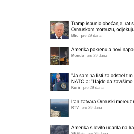
Tramp ispunio obećanje, rat s 
Ormuskom moreuzu, odjekuju e
Blic
pre 29 dana
Amerika pokrenula novi napad 
Mondo
pre 29 dana
"Ja sam na listi za odstrel ti
NATO-a: "Hajde da završimo 
Kurir
pre 29 dana
Iran zatvara Ormuski moreuz
RTV
pre 29 dana
Amerika silovito udarila na Ir
SEEbiz
pre 29 dana