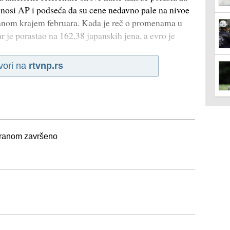
renosi AP i podseća da su cene nedavno pale na nivoe
Iranom krajem februara. Kada je reč o promenama u
r je porastao na 162,38 japanskih jena, a evro je
vori na
rtvnp.rs
 Iranom završeno