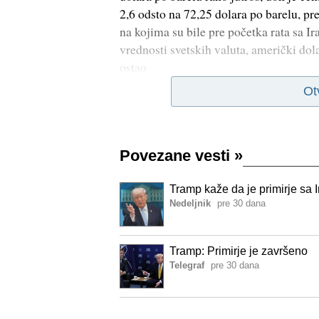
2,6 odsto na 72,25 dolara po barelu, p
na kojima su bile pre početka rata sa 
vrednosti svetskih valuta, američki dola
ostao
Ot
Povezane vesti
»
Tramp kaže da je primirje sa
Nedeljnik
pre 30 dana
Tramp: Primirje je završeno
Telegraf
pre 30 dana