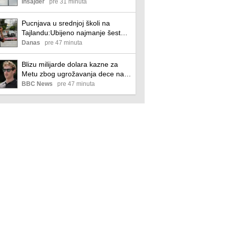
Insajder
pre 31 minuta
Pucnjava u srednjoj školi na
Tajlandu:Ubijeno najmanje šest
osoba, osumnjičen 14.godišnji
Danas
pre 47 minuta
učenik
Blizu milijarde dolara kazne za
Metu zbog ugrožavanja dece na
internetu
BBC News
pre 47 minuta