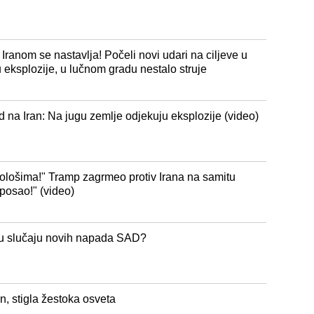
Iranom se nastavlja! Počeli novi udari na ciljeve u
ksplozije, u lučnom gradu nestalo struje
na Iran: Na jugu zemlje odjekuju eksplozije (video)
m ološima!" Tramp zagrmeo protiv Irana na samitu
posao!" (video)
 u slučaju novih napada SAD?
an, stigla žestoka osveta