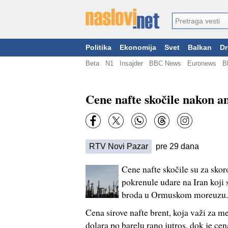
Politika
Ekonomija
Svet
Balkan
Dr
Beta
N1
Insajder
BBC News
Euronews
B
Cene nafte skočile nakon a
RTV Novi Pazar
pre 29 dana
Cene nafte skočile su za sko
pokrenule udare na Iran koji 
broda u Ormuskom moreuzu.
Cena sirove nafte brent, koja važi za m
dolara po barelu rano jutros, dok je ce