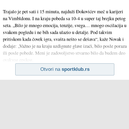
Trajalo je pet sati i 15 minuta, najduži Đokovićev meč u karijeri
na Vimbldonu. I na kraju pobeda sa 10-4 u super taj brejku petog
seta. „Bilo je mnogo emocija, tenzije, svega… mnogo oscilacija u
svakom pogledu i ne bih sada ulazio u detalje. Pod takvim
pritiskom kada čovek igra, svašta nešto se dešava“, kaže Novak i
dodaje: „Važno je na kraju uzdignute glave izaći, bilo posle poraza
ili posle pobede. Meni je zadovoljstvo stvarno bilo da budem deo
ovakvog epskog,
Otvori na
sportklub.rs