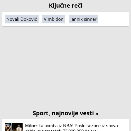
Ključne reči
Novak Đoković
Vimbldon
jannik sinner
Sport, najnovije vesti
»
Milionska bomba iz NBA! Posle sezone iz snova