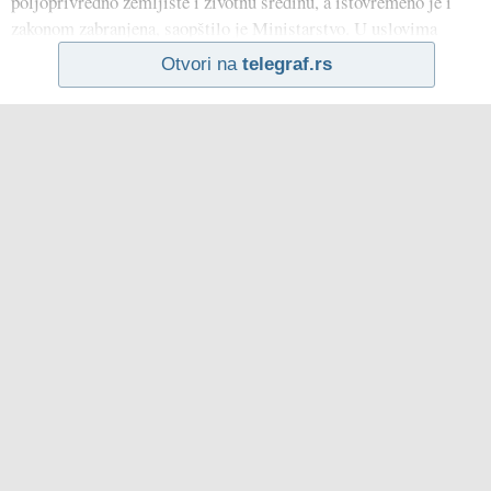
poljoprivredno zemljište i životnu sredinu, a istovremeno je i
zakonom zabranjena, saopštilo je Ministarstvo. U uslovima
Otvori na
telegraf.rs