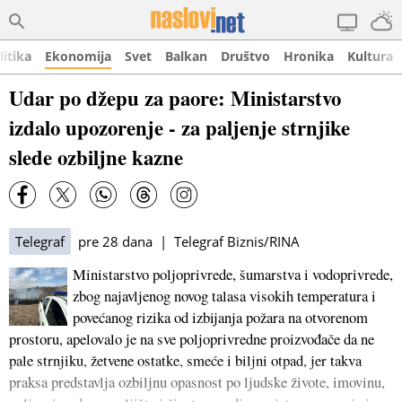
litika
Ekonomija
Svet
Balkan
Društvo
Hronika
Kultura
Udar po džepu za paore: Ministarstvo
izdalo upozorenje - za paljenje strnjike
slede ozbiljne kazne
Telegraf
pre 28 dana | Telegraf Biznis/RINA
Ministarstvo poljoprivrede, šumarstva i vodoprivrede,
zbog najavljenog novog talasa visokih temperatura i
povećanog rizika od izbijanja požara na otvorenom
prostoru, apelovalo je na sve poljoprivredne proizvođače da ne
pale strnjiku, žetvene ostatke, smeće i biljni otpad, jer takva
praksa predstavlja ozbiljnu opasnost po ljudske živote, imovinu,