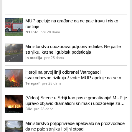
MUP apeluje na građane da ne pale travu i nisko
rastinje
N1 Info
pre 28 dana
Ministarstvo upozorava poljoprivrednike: Ne palite
strnjiku, kazne i gubitak podsticaja
In medija
pre 28 dana
Heroji na prvoj liniji odbrane! Vatrogasci
svakodnevno rizikuju živote: MUP apeluje da se ne
pali rastinje
Telegraf
pre 28 dana
(Video) Scene u Srbiji kao posle granatiranja! MUP je
upravo objavio dramatični snimak i upozorenje za
sve
Blic
pre 28 dana
Ministarstvo poljoprivrede apelovalo na proizvođače
da ne pale strnjiku i biljni otpad