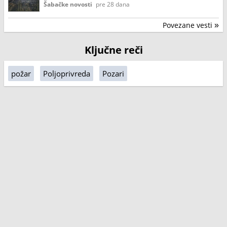
Šabačke novosti
pre 28 dana
Povezane vesti
»
Ključne reči
požar
Poljoprivreda
Pozari