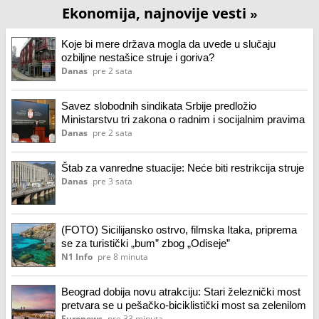
Ekonomija, najnovije vesti
»
Koje bi mere država mogla da uvede u slučaju
ozbiljne nestašice struje i goriva?
Danas
pre 2 sata
Savez slobodnih sindikata Srbije predložio
Ministarstvu tri zakona o radnim i socijalnim pravima
Danas
pre 2 sata
Štab za vanredne stuacije: Neće biti restrikcija struje
Danas
pre 3 sata
(FOTO) Sicilijansko ostrvo, filmska Itaka, priprema
se za turistički „bum” zbog „Odiseje”
N1 Info
pre 8 minuta
Beograd dobija novu atrakciju: Stari železnički most
pretvara se u pešačko-biciklistički most sa zelenilom
Euronews
pre 33 minuta