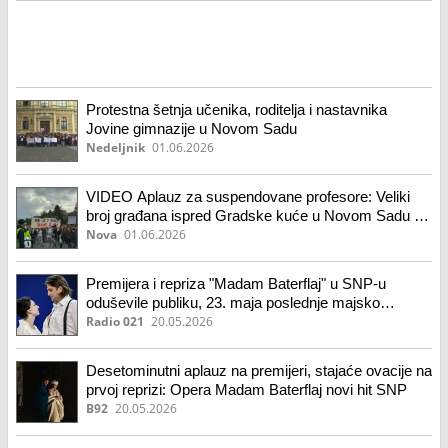
Protestna šetnja učenika, roditelja i nastavnika
Jovine gimnazije u Novom Sadu
Nedeljnik
01.06.2026
VIDEO Aplauz za suspendovane profesore: Veliki
broj građana ispred Gradske kuće u Novom Sadu na
protestu "Odbrana Jovine je odbrana Srbije"
Nova
01.06.2026
Premijera i repriza "Madam Baterflaj" u SNP-u
oduševile publiku, 23. maja poslednje majsko
izvođenje
Radio 021
20.05.2026
Desetominutni aplauz na premijeri, stajaće ovacije na
prvoj reprizi: Opera Madam Baterflaj novi hit SNP
B92
20.05.2026