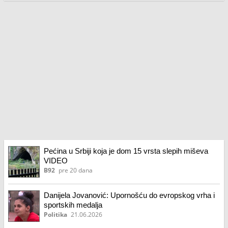
Pećina u Srbiji koja je dom 15 vrsta slepih miševa
VIDEO
B92
pre 20 dana
Danijela Jovanović: Upornošću do evropskog vrha i
sportskih medalja
Politika
21.06.2026