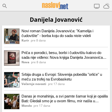
Danijela Jovanović
Novi roman Danijela Jovanovića: "Kamelija i
čudovište" - borba koju do sada niste videli
Kurir
pre 8 dana
Priča o porodici, besu, borbi i čudovištu kakvo do
sada nije viđeno: Nova knjiga Danijela Jovanovića
"Kamelija i čudovište"
Nova
pre 8 dana
Srbija druga u Evropi: Slovenija pobedila "orliće" u
meču za trofej na Evrobasketu
Večernje novosti
pre 17 dana
Danas je monahinja, a svi pamte šamar koji je opalila
Bati: Gledali smo je u ovom filmu, mir našla u
manastiru
Mondo
pre 17 dana