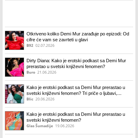
Otkriveno koliko Demi Mur zarađuje po epizodi: Od
cifre će vam se zavrteti u glavi
B92
02.07.2026
Dirty Diana: Kako je erotski podkast sa Demi Mur
prerastao u svetski književni fenomen?
Buro
21.06.2026
Kako je erotski podkast sa Demi Mur prerastao u
svetski književni fenomen? Tri priče o ljubavi,
poverenju i posledicama teških odluka
Blic
20.06.2026
Kako je erotski podkast sa Demi Mur prerastao u
svetski književni fenomen?
Glas Šumadije
19.06.2026