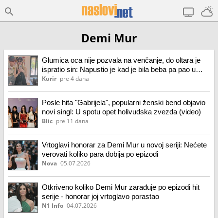
Demi Mur
Glumica oca nije pozvala na venčanje, do oltara je
ispratio sin: Napustio je kad je bila beba pa pao u
kandže droge
Kurir
pre 4 dana
Posle hita "Gabrijela", popularni ženski bend objavio
novi singl: U spotu opet holivudska zvezda (video)
Blic
pre 11 dana
Vrtoglavi honorar za Demi Mur u novoj seriji: Nećete
verovati koliko para dobija po epizodi
Nova
05.07.2026
Otkriveno koliko Demi Mur zarađuje po epizodi hit
serije - honorar joj vrtoglavo porastao
N1 Info
04.07.2026