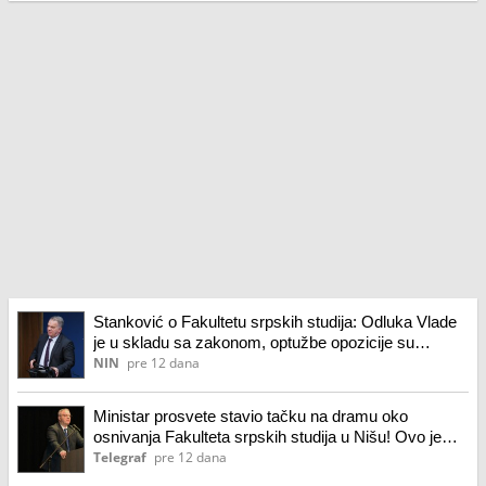
Stanković o Fakultetu srpskih studija: Odluka Vlade
je u skladu sa zakonom, optužbe opozicije su
paušalne
NIN
pre 12 dana
Ministar prosvete stavio tačku na dramu oko
osnivanja Fakulteta srpskih studija u Nišu! Ovo je
konačna odluka
Telegraf
pre 12 dana