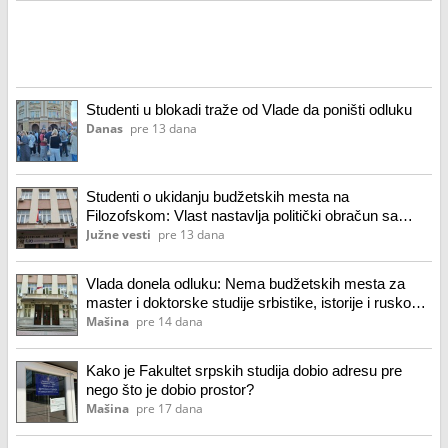
Studenti u blokadi traže od Vlade da poništi odluku
Danas
pre 13 dana
Studenti o ukidanju budžetskih mesta na
Filozofskom: Vlast nastavlja politički obračun sa
visokim obrazovanjem
Južne vesti
pre 13 dana
Vlada donela odluku: Nema budžetskih mesta za
master i doktorske studije srbistike, istorije i ruskog
jezika i književnosti na niškom Filozofskom
Mašina
pre 14 dana
Kako je Fakultet srpskih studija dobio adresu pre
nego što je dobio prostor?
Mašina
pre 17 dana