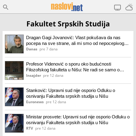
Fakultet Srpskih Studija
Dragan Gagi Jovanović: Vlast pokušava da nas
pocepa na sve strane, ali mi smo od nepocepivog
materijala (VIDEO)
Danas
pre 7 dana
Profesor Videnović o sporu oko budućnosti
Filozofskog fakulteta u Nišu: Ne radi se samo o
odmazdi, već o kontroli institucije (VIDEO)
Insajder
pre 12 dana
Stanković: Upravni sud nije osporio Odluku o
osnivanju Fakulteta srpskih studija u Nišu
Euronews
pre 12 dana
Ministar prosvete: Upravni sud nije osporio Odluku o
osnivanju Fakulteta srpskih studija u Nišu
RTV
pre 12 dana